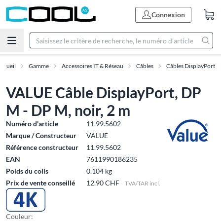
Connexion
ccueil
Gamme
Accessoires IT & Réseau
Câbles
Câbles DisplayPort
VALUE Câble DisplayPort, DP
M - DP M, noir, 2 m
Numéro d'article
11.99.5602
Marque / Constructeur
VALUE
Référence constructeur
11.99.5602
EAN
7611990186235
Poids du colis
0.104 kg
Prix de vente conseillé
12.90 CHF
TVA/TAR incl.
Couleur: