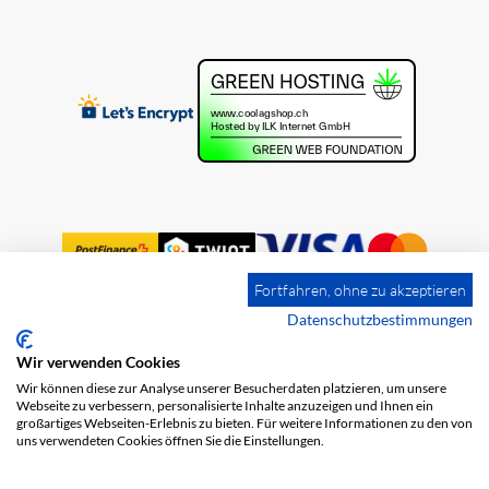
Fortfahren, ohne zu akzeptieren
Datenschutzbestimmungen
Wir verwenden Cookies
Impression
Frais de port
CGV
Wir können diese zur Analyse unserer Besucherdaten platzieren, um unsere
Protection des données
Webseite zu verbessern, personalisierte Inhalte anzuzeigen und Ihnen ein
großartiges Webseiten-Erlebnis zu bieten. Für weitere Informationen zu den von
uns verwendeten Cookies öffnen Sie die Einstellungen.