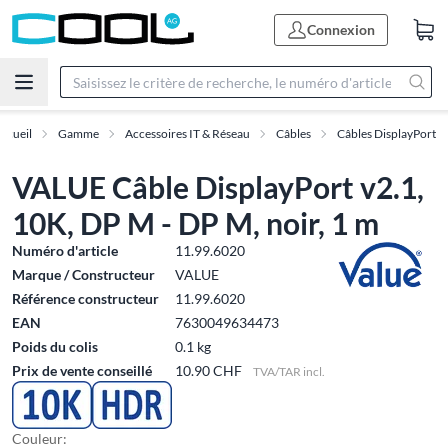
Connexion
ccueil
Gamme
Accessoires IT & Réseau
Câbles
Câbles DisplayPort
VALUE Câble DisplayPort v2.1,
10K, DP M - DP M, noir, 1 m
Numéro d'article
11.99.6020
Marque / Constructeur
VALUE
Référence constructeur
11.99.6020
EAN
7630049634473
Poids du colis
0.1 kg
Prix de vente conseillé
10.90 CHF
TVA/TAR incl.
Couleur: