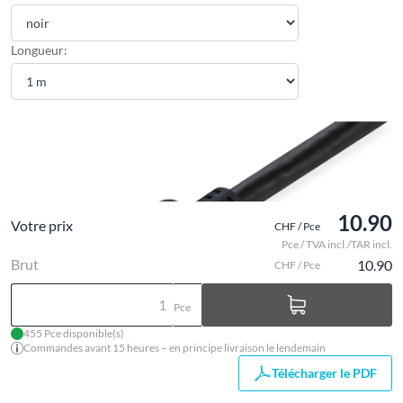
Longueur:
10.90
Votre prix
CHF / Pce
Pce / TVA incl./TAR incl.
Brut
10.90
CHF / Pce
Pce
455 Pce disponible(s)
Commandes avant 15 heures – en principe livraison le lendemain
Télécharger le PDF