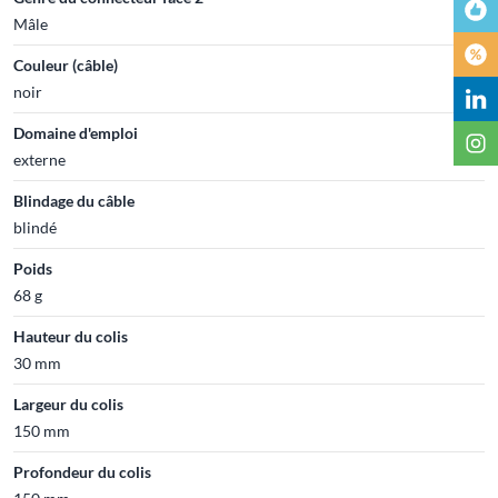
Mâle
Couleur (câble)
noir
Domaine d'emploi
externe
Blindage du câble
blindé
Poids
68 g
Hauteur du colis
30 mm
Largeur du colis
150 mm
Profondeur du colis