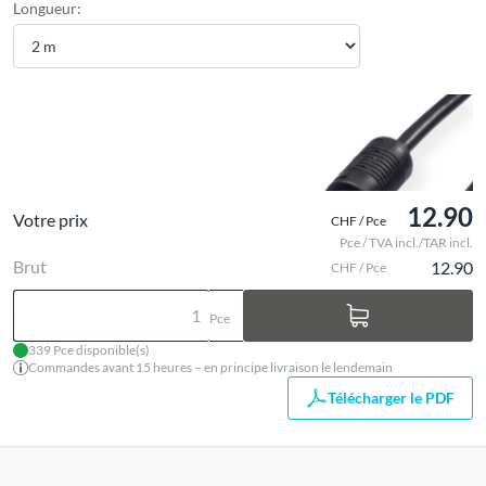
Longueur:
12.90
Votre prix
CHF / Pce
Pce / TVA incl./TAR incl.
Brut
12.90
CHF / Pce
Pce
339 Pce disponible(s)
Commandes avant 15 heures – en principe livraison le lendemain
Télécharger le PDF