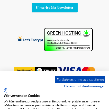
S'inscrire à la Newsletter
Fortfahren, ohne zu akzeptieren
Datenschutzbestimmungen
Wir verwenden Cookies
Impression
Frais de port
CGV
Wir können diese zur Analyse unserer Besucherdaten platzieren, um unsere
Protection des données
Webseite zu verbessern, personalisierte Inhalte anzuzeigen und Ihnen ein