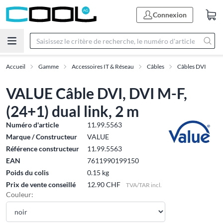
Connexion
Accueil
Gamme
Accessoires IT & Réseau
Câbles
Câbles DVI
VALUE Câble DVI, DVI M-F,
(24+1) dual link, 2 m
Numéro d'article
11.99.5563
Marque / Constructeur
VALUE
Référence constructeur
11.99.5563
EAN
7611990199150
Poids du colis
0.15 kg
Prix de vente conseillé
12.90 CHF
TVA/TAR incl.
Couleur: