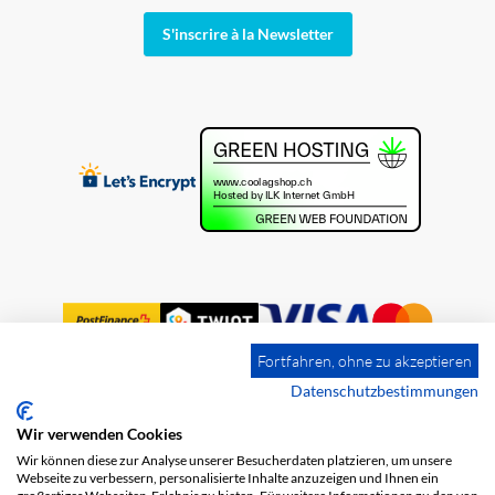
S'inscrire à la Newsletter
Fortfahren, ohne zu akzeptieren
Datenschutzbestimmungen
Wir verwenden Cookies
Impression
Frais de port
CGV
Wir können diese zur Analyse unserer Besucherdaten platzieren, um unsere
Protection des données
Webseite zu verbessern, personalisierte Inhalte anzuzeigen und Ihnen ein