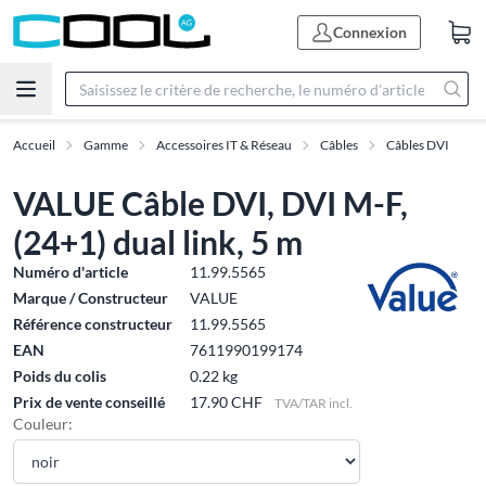
Connexion
Accueil
Gamme
Accessoires IT & Réseau
Câbles
Câbles DVI
VALUE Câble DVI, DVI M-F,
(24+1) dual link, 5 m
Numéro d'article
11.99.5565
Marque / Constructeur
VALUE
Référence constructeur
11.99.5565
EAN
7611990199174
Poids du colis
0.22 kg
Prix de vente conseillé
17.90 CHF
TVA/TAR incl.
Couleur: