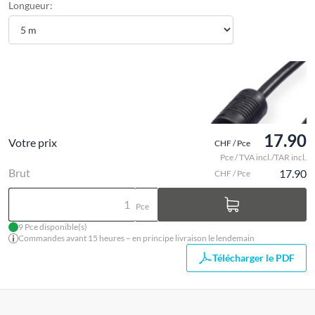
Longueur:
17.90
Votre prix
CHF / Pce
Pce / TVA incl./TAR incl.
Brut
17.90
CHF / Pce
Pce
9 Pce disponible(s)
Commandes avant 15 heures – en principe livraison le lendemain
Télécharger le PDF