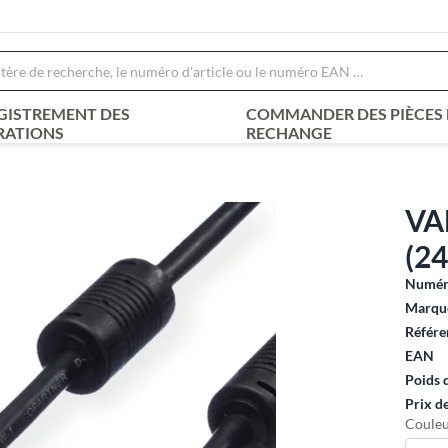
GISTREMENT DES
COMMANDER DES PIÈCES 
RATIONS
RECHANGE
VA
(24
Numéro
Marque
Référe
EAN
Poids 
Prix d
Couleu