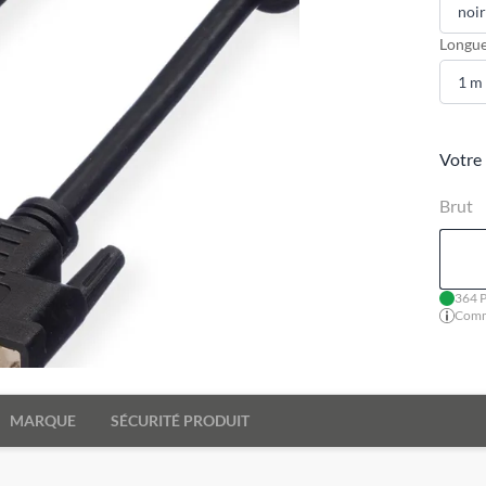
Longue
Votre 
Brut
364 P
Comma
MARQUE
SÉCURITÉ PRODUIT