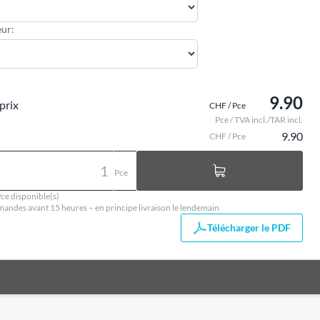
ur:
9.90
prix
CHF / Pce
Pce / TVA incl./TAR incl.
9.90
CHF / Pce
Pce
ce disponible(s)
ndes avant 15 heures – en principe livraison le lendemain
Télécharger le PDF