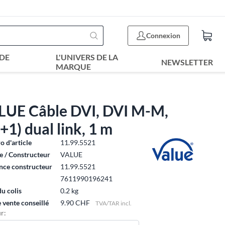
Connexion
DE
L'UNIVERS DE LA
NEWSLETTER
MARQUE
LUE Câble DVI, DVI M-M,
+1) dual link, 1 m
 d'article
11.99.5521
 / Constructeur
VALUE
nce constructeur
11.99.5521
7611990196241
du colis
0.2 kg
e vente conseillé
9.90 CHF
TVA/TAR incl.
r: