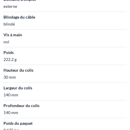
externe
Blindage du câble
blindé
Vis à main
oui
Poids
222.2 g
Hauteur du colis
30 mm
Largeur du colis
140 mm
Profondeur du colis
140 mm
Poids du paquet