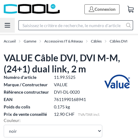
Connexion
Accueil
Gamme
Accessoires IT & Réseau
Câbles
Câbles DVI
VALUE Câble DVI, DVI M-M,
(24+1) dual link, 2 m
Numéro d'article
11.99.5525
Marque / Constructeur
VALUE
Référence constructeur
DVI-DL-0020
EAN
7611990168941
Poids du colis
0.175 kg
Prix de vente conseillé
12.90 CHF
TVA/TAR incl.
Couleur: