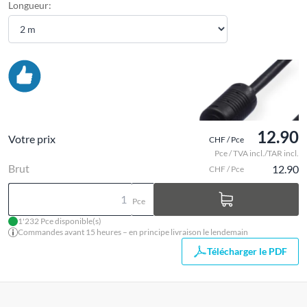
Longueur:
12.90
Votre prix
CHF / Pce
Pce / TVA incl./TAR incl.
Brut
12.90
CHF / Pce
Pce
1'232 Pce disponible(s)
Commandes avant 15 heures – en principe livraison le lendemain
Télécharger le PDF