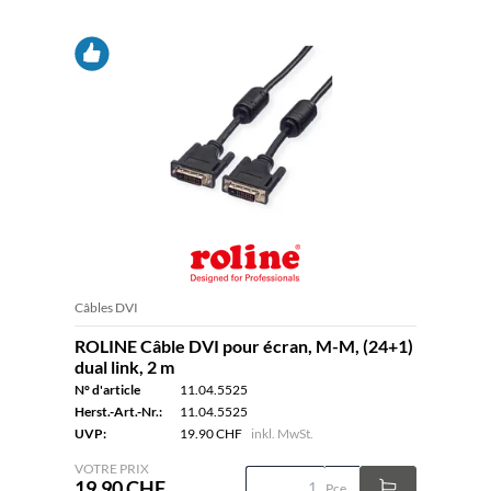
Câbles DVI
ROLINE Câble DVI pour écran, M-M, (24+1)
dual link, 2 m
N° d'article
11.04.5525
Herst.-Art.-Nr.:
11.04.5525
UVP:
19.90 CHF
inkl. MwSt.
VOTRE PRIX
19.90 CHF
Pce