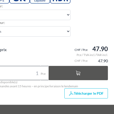
r:
ur:
47.90
prix
CHF / Pce
Pce / TVA incl./TAR incl.
47.90
CHF / Pce
Pce
 disponible(s)
ndes avant 15 heures – en principe livraison le lendemain
Télécharger le PDF