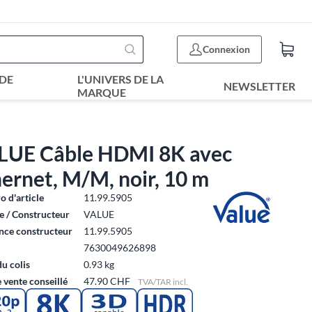
Connexion
DE
L'UNIVERS DE LA
NEWSLETTER
MARQUE
LUE Câble HDMI 8K avec
ernet, M/M, noir, 10 m
 d'article
11.99.5905
 / Constructeur
VALUE
nce constructeur
11.99.5905
7630049626898
du colis
0.93 kg
e vente conseillé
47.90 CHF
TVA/TAR incl.