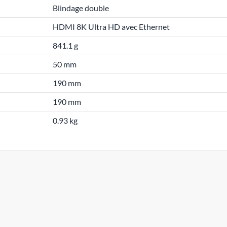
Blindage double
HDMI 8K Ultra HD avec Ethernet
841.1 g
50 mm
190 mm
190 mm
0.93 kg