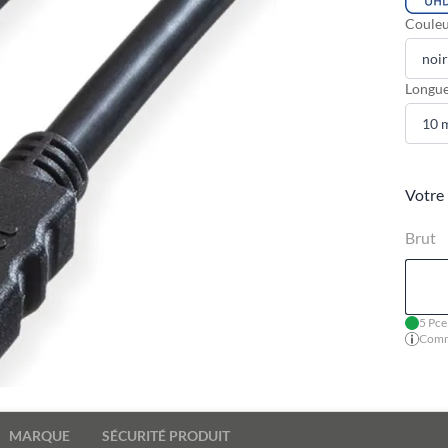
Couleu
Longue
Votre 
Brut
5 Pce
Comma
MARQUE
SÉCURITÉ PRODUIT