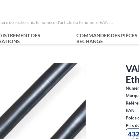
GISTREMENT DES
COMMANDER DES PIÈCES 
RATIONS
RECHANGE
VA
Eth
Numéro
Marque
Référe
EAN
Poids 
Prix d