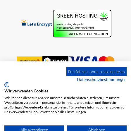
Fortfahren, ohne zu akzeptieren
Datenschutzbestimmungen
Wir verwenden Cookies
Impression
Frais de port
CGV
Wir können diese zur Analyse unserer Besucherdaten platzieren, um unsere
Protection des données
Webseite zu verbessern, personalisierte Inhalte anzuzeigen und Ihnen ein
großartiges Webseiten-Erlebnis zu bieten. Für weitere Informationen zu den von
uns verwendeten Cookies öffnen Sie die Einstellungen.
Alle akzeptieren
Ablehnen