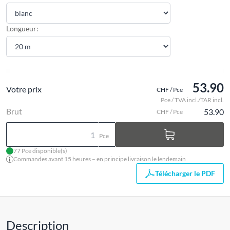
Longueur:
53.90
Votre prix
CHF / Pce
Pce / TVA incl./TAR incl.
Brut
53.90
CHF / Pce
Pce
77 Pce disponible(s)
Commandes avant 15 heures – en principe livraison le lendemain
Télécharger le PDF
Description