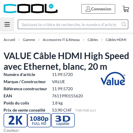
Connexion
Accueil
Gamme
Accessoires IT & Réseau
Câbles
Câbles HDMI
VALUE Câble HDMI High Speed
avec Ethernet, blanc, 20 m
Numéro d'article
11.99.5720
Marque / Constructeur
VALUE
Référence constructeur
11.99.5720
EAN
7611990155620
Poids du colis
1.8 kg
Prix de vente conseillé
53.90 CHF
TVA/TAR incl.
Couleur: