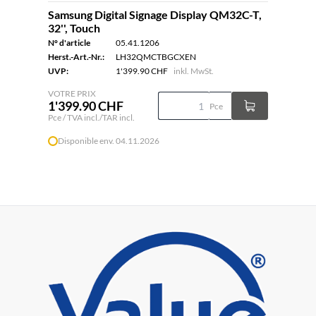
Samsung Digital Signage Display QM32C-T,
32'', Touch
N° d'article
05.41.1206
Herst.-Art.-Nr.:
LH32QMCTBGCXEN
UVP:
1'399.90 CHF
inkl. MwSt.
VOTRE PRIX
1'399.90 CHF
Pce
Pce / TVA incl./TAR incl.
Disponible env. 04.11.2026