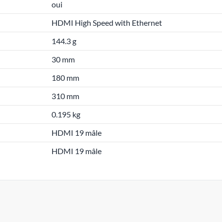
oui
HDMI High Speed with Ethernet
144.3 g
30 mm
180 mm
310 mm
0.195 kg
HDMI 19 mâle
HDMI 19 mâle