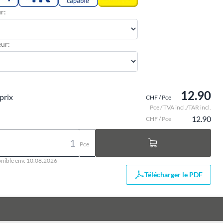
r:
ur:
12.90
prix
CHF / Pce
Pce / TVA incl./TAR incl.
12.90
CHF / Pce
Pce
nible env. 10.08.2026
Télécharger le PDF