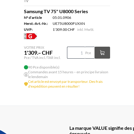
TV
Samsung TV 75" U8000 Series
N° d'article
05.01.0906
Herst.-Art.-Nr.:
UE75U8000FUXXN
UVP:
1'309.00 CHF
inkl. MwSt.
VOTRE PRIX
1'309.– CHF
Pce
Pce / TVA incl./TAR incl.
90 Pce disponible(s)
Commandes avant 15 heures – en principe livraison
le lendemain
Cet article est envoyé par transporteur. Des frais
d'expédition peuvent en résulter!
La marque VALUE signifie des pr
éprouvée.