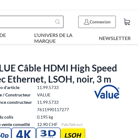
Connexion
DE
L'UNIVERS DE LA
NEWSLETTER
MARQUE
LUE Câble HDMI High Speed
c Ethernet, LSOH, noir, 3 m
 d'article
11.99.5733
 / Constructeur
VALUE
nce constructeur
11.99.5733
7611990117277
du colis
0.195 kg
e vente conseillé
12.90 CHF
TVA/TAR incl.