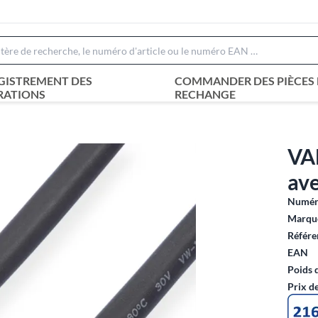
GISTREMENT DES
COMMANDER DES PIÈCES 
RATIONS
RECHANGE
VA
ave
Numéro
Marque
Référe
EAN
Poids 
Prix d