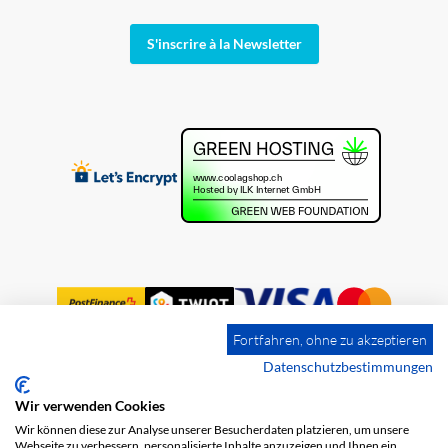
S'inscrire à la Newsletter
Fortfahren, ohne zu akzeptieren
Datenschutzbestimmungen
Wir verwenden Cookies
Impression
Frais de port
CGV
Wir können diese zur Analyse unserer Besucherdaten platzieren, um unsere
Protection des données
Webseite zu verbessern, personalisierte Inhalte anzuzeigen und Ihnen ein