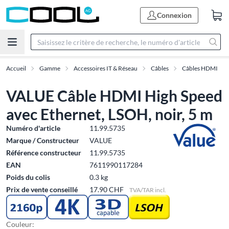
Connexion
Accueil
Gamme
Accessoires IT & Réseau
Câbles
Câbles HDMI
VALUE Câble HDMI High Speed
avec Ethernet, LSOH, noir, 5 m
Numéro d'article
11.99.5735
Marque / Constructeur
VALUE
Référence constructeur
11.99.5735
EAN
7611990117284
Poids du colis
0.3 kg
Prix de vente conseillé
17.90 CHF
TVA/TAR incl.
Couleur: