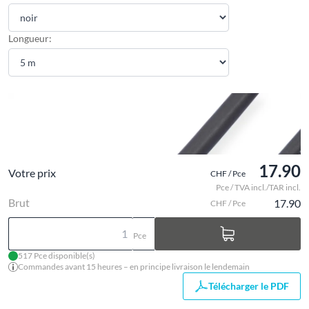
Longueur:
17.90
Votre prix
CHF / Pce
Pce / TVA incl./TAR incl.
Brut
17.90
CHF / Pce
Pce
517 Pce disponible(s)
Commandes avant 15 heures – en principe livraison le lendemain
Télécharger le PDF