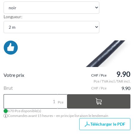
Longueur:
9.90
Votre prix
CHF / Pce
Pce / TVA incl./TAR incl.
Brut
9.90
CHF / Pce
Pce
670 Pce disponible(s)
Commandes avant 15 heures – en principe livraison le lendemain
Télécharger le PDF