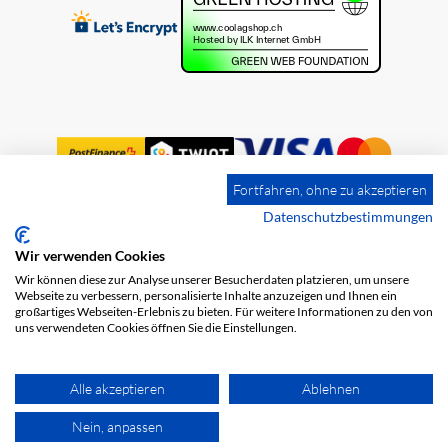
Fortfahren, ohne zu akzeptieren
Datenschutzbestimmungen
Wir verwenden Cookies
Impression
Frais de port
CGV
Wir können diese zur Analyse unserer Besucherdaten platzieren, um unsere
Protection des données
Webseite zu verbessern, personalisierte Inhalte anzuzeigen und Ihnen ein
großartiges Webseiten-Erlebnis zu bieten. Für weitere Informationen zu den von
uns verwendeten Cookies öffnen Sie die Einstellungen.
Alle akzeptieren
Ablehnen
Nein, anpassen
© 2026 COOL AG. Tous les droits sont réservés.
powered by polynorm