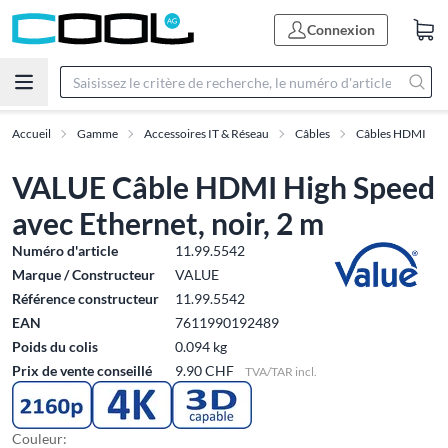
Connexion
Accueil
Gamme
Accessoires IT & Réseau
Câbles
Câbles HDMI
VALUE Câble HDMI High Speed
avec Ethernet, noir, 2 m
Numéro d'article
11.99.5542
Marque / Constructeur
VALUE
Référence constructeur
11.99.5542
EAN
7611990192489
Poids du colis
0.094 kg
Prix de vente conseillé
9.90 CHF
TVA/TAR incl.
Couleur: