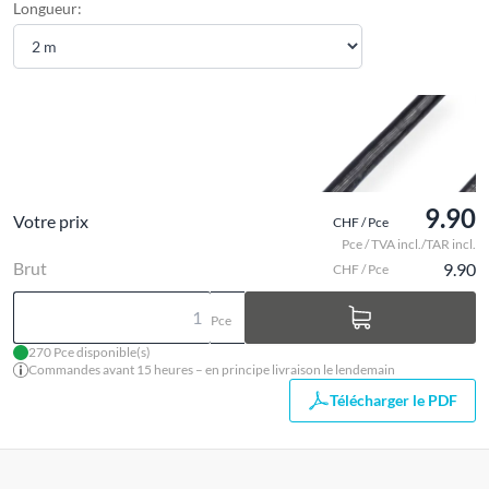
Longueur:
9.90
Votre prix
CHF / Pce
Pce / TVA incl./TAR incl.
Brut
9.90
CHF / Pce
Pce
270 Pce disponible(s)
Commandes avant 15 heures – en principe livraison le lendemain
Télécharger le PDF