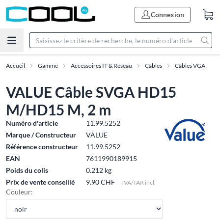
Connexion
Accueil
Gamme
Accessoires IT & Réseau
Câbles
Câbles VGA
VALUE Câble SVGA HD15
M/HD15 M, 2 m
Numéro d'article
11.99.5252
Marque / Constructeur
VALUE
Référence constructeur
11.99.5252
EAN
7611990189915
Poids du colis
0.212 kg
Prix de vente conseillé
9.90 CHF
TVA/TAR incl.
Couleur: