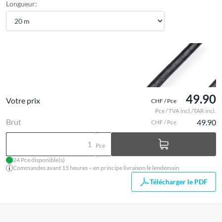
Longueur:
49.90
Votre prix
CHF / Pce
Pce / TVA incl./TAR incl.
Brut
49.90
CHF / Pce
Pce
24 Pce disponible(s)
Commandes avant 15 heures – en principe livraison le lendemain
Télécharger le PDF