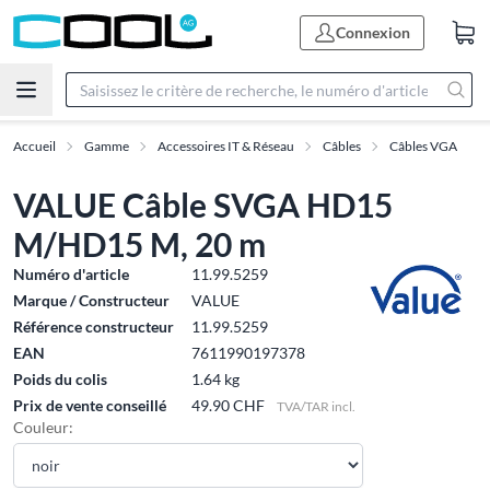
Connexion
Accueil
Gamme
Accessoires IT & Réseau
Câbles
Câbles VGA
VALUE Câble SVGA HD15
M/HD15 M, 20 m
Numéro d'article
11.99.5259
Marque / Constructeur
VALUE
Référence constructeur
11.99.5259
EAN
7611990197378
Poids du colis
1.64 kg
Prix de vente conseillé
49.90 CHF
TVA/TAR incl.
Couleur: