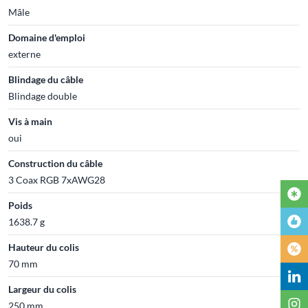
Mâle
Domaine d'emploi
externe
Blindage du câble
Blindage double
Vis à main
oui
Construction du câble
3 Coax RGB 7xAWG28
Poids
1638.7 g
Hauteur du colis
70 mm
Largeur du colis
250 mm