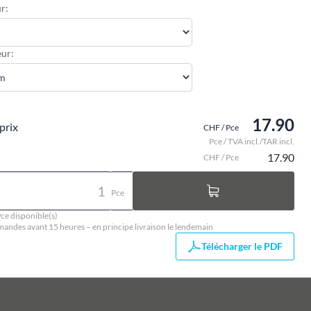
r:
ur:
17.90
prix
CHF / Pce
Pce / TVA incl./TAR incl.
17.90
CHF / Pce
Pce
ce disponible(s)
ndes avant 15 heures – en principe livraison le lendemain
Télécharger le PDF