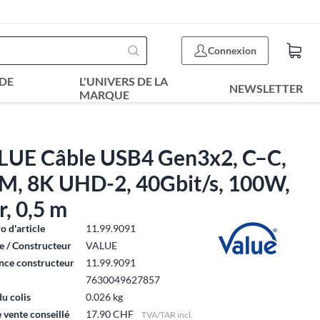
Connexion
DE
L'UNIVERS DE LA
NEWSLETTER
MARQUE
LUE Câble USB4 Gen3x2, C–C,
M, 8K UHD-2, 40Gbit/s, 100W,
r, 0,5 m
 d'article
11.99.9091
 / Constructeur
VALUE
nce constructeur
11.99.9091
7630049627857
du colis
0.026 kg
e vente conseillé
17.90 CHF
TVA/TAR incl.