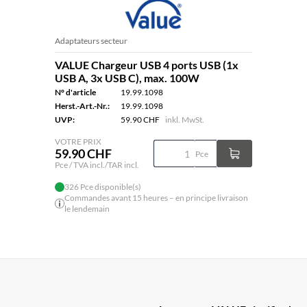
Adaptateurs secteur
VALUE Chargeur USB 4 ports USB (1x
USB A, 3x USB C), max. 100W
N° d'article
19.99.1098
Herst.-Art.-Nr.:
19.99.1098
UVP:
59.90 CHF
inkl. MwSt.
VOTRE PRIX
59.90 CHF
Pce
Pce / TVA incl./TAR incl.
326 Pce disponible(s)
Commandes avant 15 heures – en principe livraison
le lendemain