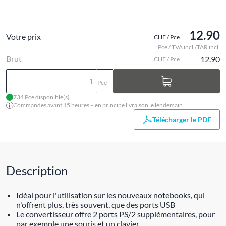
12.90
Votre prix
CHF / Pce
Pce / TVA incl./TAR incl.
Brut
12.90
CHF / Pce
Pce
734 Pce disponible(s)
Commandes avant 15 heures – en principe livraison le lendemain
Télécharger le PDF
Description
Idéal pour l'utilisation sur les nouveaux notebooks, qui
n'offrent plus, très souvent, que des ports USB
Le convertisseur offre 2 ports PS/2 supplémentaires, pour
par exemple une souris et un clavier