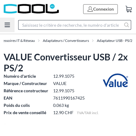
Connexion
ccessoires IT & Réseau
Adaptateurs / Convertisseurs
Adaptateur USB - PS/2
VALUE Convertisseur USB / 2x
PS/2
Numéro d'article
12.99.1075
Marque / Constructeur
VALUE
Référence constructeur
12.99.1075
EAN
7611990167425
Poids du colis
0.063 kg
Prix de vente conseillé
12.90 CHF
TVA/TAR incl.