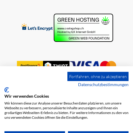
Fortfahren, ohne zu akzeptieren
Datenschutzbestimmungen
Wir verwenden Cookies
Impression
Frais de port
CGV
Wir können diese zur Analyse unserer Besucherdaten platzieren, um unsere
Protection des données
Webseite zu verbessern, personalisierte Inhalte anzuzeigen und Ihnen ein
großartiges Webseiten-Erlebnis zu bieten. Für weitere Informationen zu den von
uns verwendeten Cookies öffnen Sie die Einstellungen.