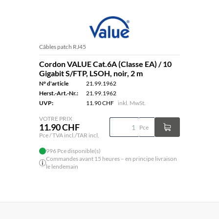
Câbles patch RJ45
Cordon VALUE Cat.6A (Classe EA) / 10
Gigabit S/FTP, LSOH, noir, 2 m
N° d'article
21.99.1962
Herst.-Art.-Nr.:
21.99.1962
UVP:
11.90 CHF
inkl. MwSt.
VOTRE PRIX
11.90 CHF
Pce
Pce / TVA incl./TAR incl.
996 Pce disponible(s)
Commandes avant 15 heures – en principe livraison
le lendemain