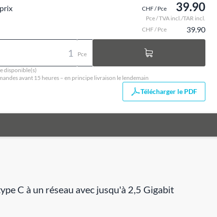
39.90
prix
CHF / Pce
Pce / TVA incl./TAR incl.
39.90
CHF / Pce
Pce
e disponible(s)
ndes avant 15 heures – en principe livraison le lendemain
Télécharger le PDF
ype C à un réseau avec jusqu'à 2,5 Gigabit