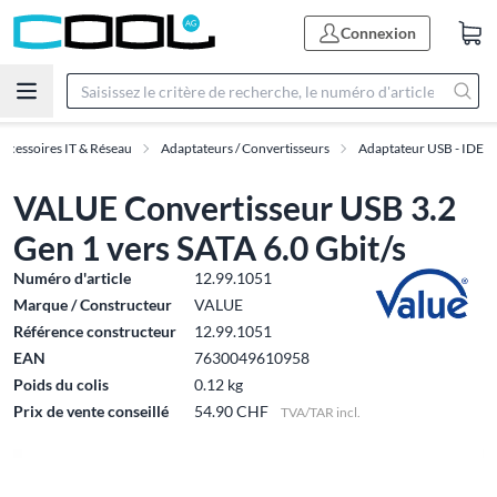
Connexion
ccessoires IT & Réseau
Adaptateurs / Convertisseurs
Adaptateur USB - IDE
VALUE Convertisseur USB 3.2
Gen 1 vers SATA 6.0 Gbit/s
Numéro d'article
12.99.1051
Marque / Constructeur
VALUE
Référence constructeur
12.99.1051
EAN
7630049610958
Poids du colis
0.12 kg
Prix de vente conseillé
54.90 CHF
TVA/TAR incl.