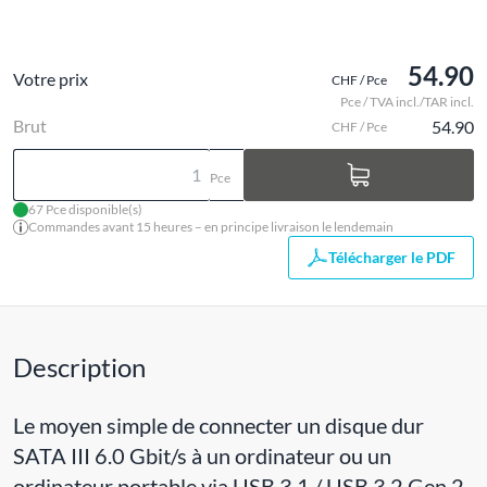
54.90
Votre prix
CHF / Pce
Pce / TVA incl./TAR incl.
Brut
54.90
CHF / Pce
Pce
67 Pce disponible(s)
Commandes avant 15 heures – en principe livraison le lendemain
Télécharger le PDF
Description
Le moyen simple de connecter un disque dur
SATA III 6.0 Gbit/s à un ordinateur ou un
ordinateur portable via USB 3.1 / USB 3.2 Gen 2