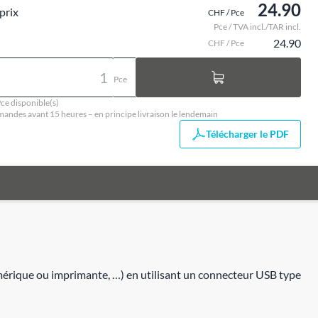
24.90
prix
CHF / Pce
Pce / TVA incl./TAR incl.
24.90
CHF / Pce
Pce
ce disponible(s)
ndes avant 15 heures – en principe livraison le lendemain
Télécharger le PDF
umérique ou imprimante, …) en utilisant un connecteur USB type