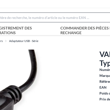
GISTREMENT DES
COMMANDER DES PIÈCES 
RATIONS
RECHANGE
urs
Adaptateur USB - Série
VAL
Typ
Numéro
Marque
Référe
EAN
Poids 
Prix d