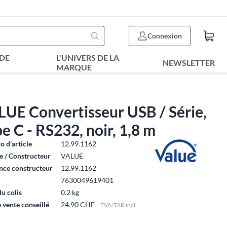
Connexion
DE
L'UNIVERS DE LA
NEWSLETTER
MARQUE
UE Convertisseur USB / Série,
e C - RS232, noir, 1,8 m
 d'article
12.99.1162
 / Constructeur
VALUE
nce constructeur
12.99.1162
7630049619401
du colis
0.2 kg
e vente conseillé
24.90 CHF
TVA/TAR incl.