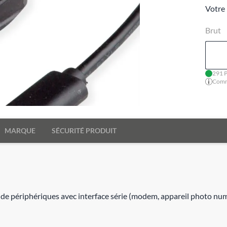
Votre 
Brut
291 P
Comma
MARQUE
SÉCURITÉ PRODUIT
ion de périphériques avec interface série (modem, appareil photo n