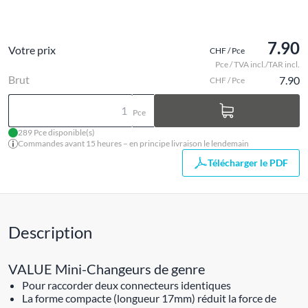
7.90
Votre prix
CHF / Pce
Pce / TVA incl./TAR incl.
Brut
7.90
CHF / Pce
Pce
289 Pce disponible(s)
Commandes avant 15 heures – en principe livraison le lendemain
Télécharger le PDF
Description
VALUE Mini-Changeurs de genre
Pour raccorder deux connecteurs identiques
La forme compacte (longueur 17mm) réduit la force de