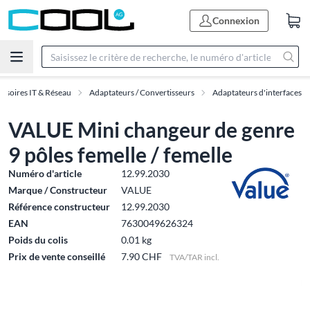
Connexion
ssoires IT & Réseau
Adaptateurs / Convertisseurs
Adaptateurs d'interfaces
VALUE Mini changeur de genre
9 pôles femelle / femelle
Numéro d'article
12.99.2030
Marque / Constructeur
VALUE
Référence constructeur
12.99.2030
EAN
7630049626324
Poids du colis
0.01 kg
Prix de vente conseillé
7.90 CHF
TVA/TAR incl.