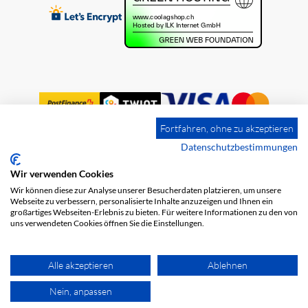
Fortfahren, ohne zu akzeptieren
Datenschutzbestimmungen
Wir verwenden Cookies
Impression
Frais de port
CGV
Wir können diese zur Analyse unserer Besucherdaten platzieren, um unsere
Protection des données
Webseite zu verbessern, personalisierte Inhalte anzuzeigen und Ihnen ein
großartiges Webseiten-Erlebnis zu bieten. Für weitere Informationen zu den von
uns verwendeten Cookies öffnen Sie die Einstellungen.
Alle akzeptieren
Ablehnen
Nein, anpassen
© 2026 COOL AG. Tous les droits sont réservés.
powered by polynorm