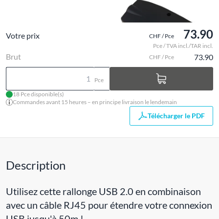
73.90
Votre prix
CHF / Pce
Pce / TVA incl./TAR incl.
Brut
73.90
CHF / Pce
Pce
18 Pce disponible(s)
Commandes avant 15 heures – en principe livraison le lendemain
Télécharger le PDF
Description
Utilisez cette rallonge USB 2.0 en combinaison
avec un câble RJ45 pour étendre votre connexion
USB jusqu'à 50m !