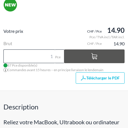
14.90
Votre prix
CHF / Pce
Pce / TVA incl./TAR incl.
Brut
14.90
CHF / Pce
Pce
87 Pce disponible(s)
Commandes avant 15 heures – en principe livraison le lendemain
Télécharger le PDF
Description
Reliez votre MacBook, Ultrabook ou ordinateur