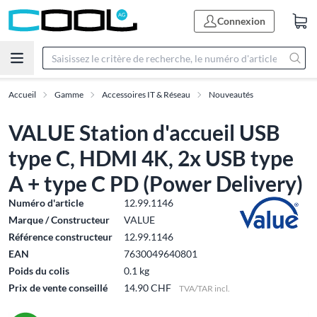
Connexion
Accueil
Gamme
Accessoires IT & Réseau
Nouveautés
VALUE Station d'accueil USB
type C, HDMI 4K, 2x USB type
A + type C PD (Power Delivery)
Numéro d'article
12.99.1146
Marque / Constructeur
VALUE
Référence constructeur
12.99.1146
EAN
7630049640801
Poids du colis
0.1 kg
Prix de vente conseillé
14.90 CHF
TVA/TAR incl.