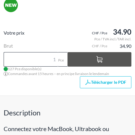
34.90
Votre prix
CHF / Pce
Pce / TVA incl./TAR incl.
Brut
34.90
CHF / Pce
Pce
127 Pce disponible(s)
Commandes avant 15 heures – en principe livraison le lendemain
Télécharger le PDF
Description
Connectez votre MacBook, Ultrabook ou