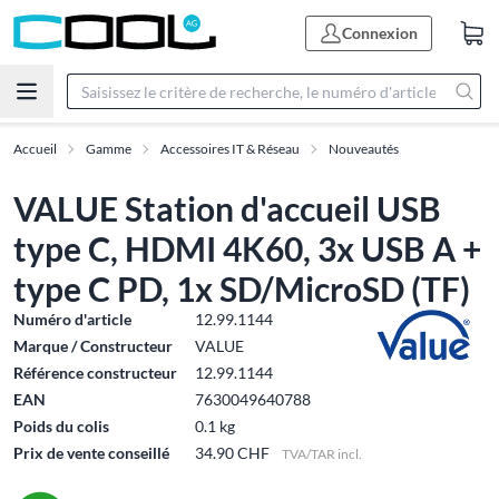
Connexion
Accueil
Gamme
Accessoires IT & Réseau
Nouveautés
VALUE Station d'accueil USB
type C, HDMI 4K60, 3x USB A +
type C PD, 1x SD/MicroSD (TF)
Numéro d'article
12.99.1144
Marque / Constructeur
VALUE
Référence constructeur
12.99.1144
EAN
7630049640788
Poids du colis
0.1 kg
Prix de vente conseillé
34.90 CHF
TVA/TAR incl.