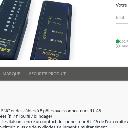
Votre 
Brut
102 P
Comma
MARQUE
SÉCURITÉ PRODUIT
 BNC et des câbles à 8 pôles avec connecteurs RJ-45
 (fil / fil ou fil / blindage)
les liaisons entre un contact du connecteur RJ-45 de l'extrémité A
-circuit, plus de deux diodes s'allument simultanément.