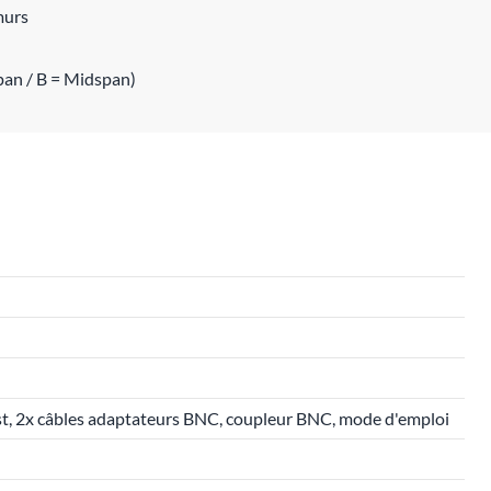
murs
span / B = Midspan)
est, 2x câbles adaptateurs BNC, coupleur BNC, mode d'emploi