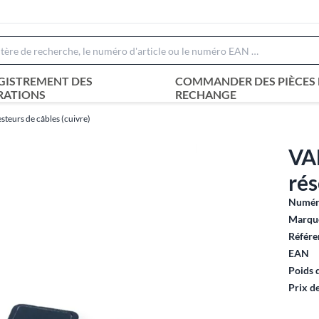
GISTREMENT DES
COMMANDER DES PIÈCES 
RATIONS
RECHANGE
esteurs de câbles (cuivre)
VAL
ré
Numéro
Marque
Référe
EAN
Poids 
Prix d