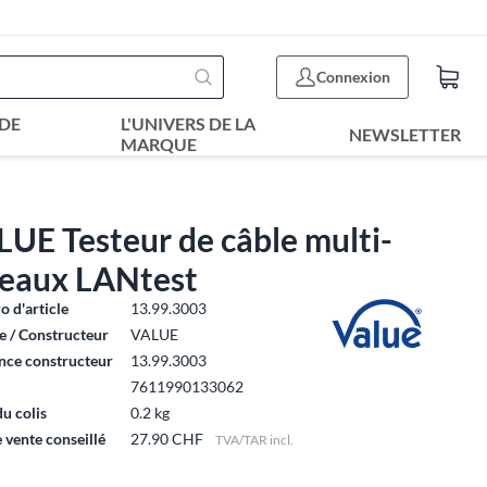
Connexion
DE
L'UNIVERS DE LA
NEWSLETTER
MARQUE
UE Testeur de câble multi-
seaux LANtest
 d'article
13.99.3003
 / Constructeur
VALUE
nce constructeur
13.99.3003
7611990133062
du colis
0.2 kg
e vente conseillé
27.90 CHF
TVA/TAR incl.