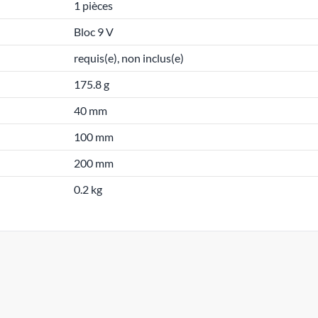
1 pièces
Bloc 9 V
requis(e), non inclus(e)
175.8 g
40 mm
100 mm
200 mm
0.2 kg