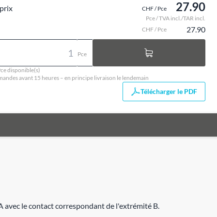
27.90
prix
CHF / Pce
Pce / TVA incl./TAR incl.
27.90
CHF / Pce
Pce
ce disponible(s)
ndes avant 15 heures – en principe livraison le lendemain
Télécharger le PDF
 avec le contact correspondant de l'extrémité B.