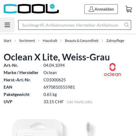
Anmelden
Start
Sortiment
Haushalt
Beauty & Gesundheit
Zahnpflege
Oclean X Lite, Weiss-Grau
Art.-Nr.
04.04.1094
Marke / Hersteller
Oclean
Herst.-Art.-Nr.
C01000625
EAN
6970810555981
Paketgewicht
0.65 kg
UVP
33.15 CHF
inkl. MwSt./vRG