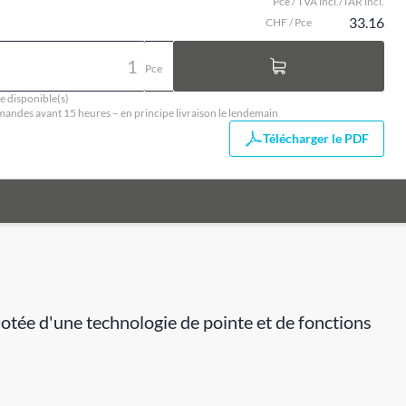
Pce / TVA incl./TAR incl.
33.16
CHF / Pce
Pce
e disponible(s)
ndes avant 15 heures – en principe livraison le lendemain
Télécharger le PDF
otée d'une technologie de pointe et de fonctions