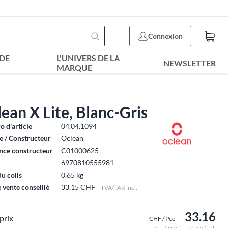
Connexion
DE
L'UNIVERS DE LA
NEWSLETTER
MARQUE
ean X Lite, Blanc-Gris
 d'article
04.04.1094
 / Constructeur
Oclean
nce constructeur
C01000625
6970810555981
du colis
0.65 kg
e vente conseillé
33.15 CHF
TVA/TAR incl.
33.16
prix
CHF / Pce