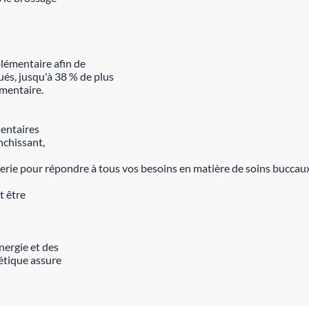
émentaire afin de
és, jusqu'à 38 % de plus
émentaire.
dentaires
nchissant,
erie pour répondre à tous vos besoins en matière de soins buccau
t être
nergie et des
étique assure