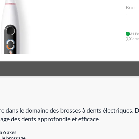
Brut
31 Pc
Comma
re dans le domaine des brosses à dents électriques. D
sage des dents approfondie et efficace.
à 6 axes
 le brossage