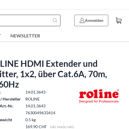
Anmelden
T
NEWSLETTER
LINE HDMI Extender und
itter, 1x2, über Cat.6A, 70m,
60Hz
.
14.01.3643
/ Hersteller
ROLINE
Art.-Nr.
14.01.3643
7630049633414
ewicht
0.5 kg
169.90 CHF
inkl. MwSt./vRG