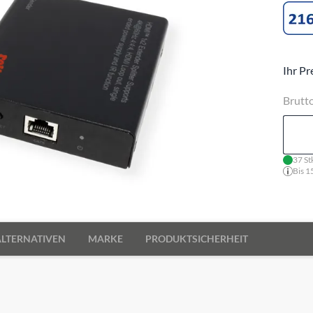
Ihr Pr
Brutt
37 St
Bis 1
ALTERNATIVEN
MARKE
PRODUKTSICHERHEIT