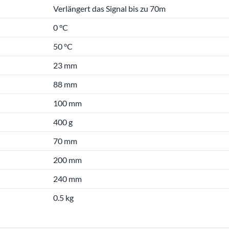
Verlängert das Signal bis zu 70m
0 °C
50 °C
23 mm
88 mm
100 mm
400 g
70 mm
200 mm
240 mm
0.5 kg