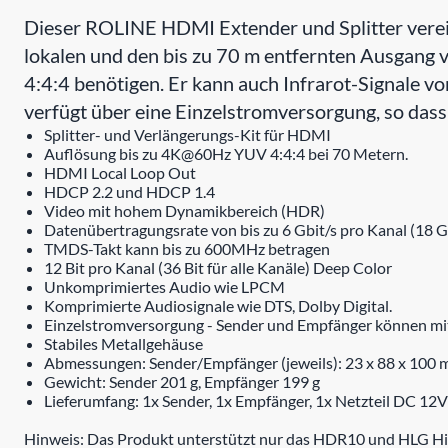
Dieser ROLINE HDMI Extender und Splitter verein
lokalen und den bis zu 70 m entfernten Ausgang 
4:4:4 benötigen. Er kann auch Infrarot-Signale vo
verfügt über eine Einzelstromversorgung, so dass
Splitter- und Verlängerungs-Kit für HDMI
Auflösung bis zu 4K@60Hz YUV 4:4:4 bei 70 Metern.
HDMI Local Loop Out
HDCP 2.2 und HDCP 1.4
Video mit hohem Dynamikbereich (HDR)
Datenübertragungsrate von bis zu 6 Gbit/s pro Kanal (18 Gbi
TMDS-Takt kann bis zu 600MHz betragen
12 Bit pro Kanal (36 Bit für alle Kanäle) Deep Color
Unkomprimiertes Audio wie LPCM
Komprimierte Audiosignale wie DTS, Dolby Digital.
Einzelstromversorgung - Sender und Empfänger können mit
Stabiles Metallgehäuse
Abmessungen: Sender/Empfänger (jeweils): 23 x 88 x 100
Gewicht: Sender 201 g, Empfänger 199 g
Lieferumfang: 1x Sender, 1x Empfänger, 1x Netzteil DC 1
Hinweis: Das Produkt unterstützt nur das HDR10 und HLG Hig