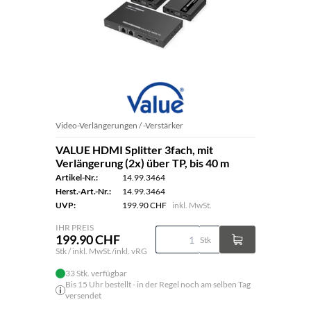
Video-Verlängerungen / -Verstärker
VALUE HDMI Splitter 3fach, mit
Verlängerung (2x) über TP, bis 40 m
Artikel-Nr.:
14.99.3464
Herst.-Art.-Nr.:
14.99.3464
UVP:
199.90 CHF
inkl. MwSt.
IHR PREIS
199.90 CHF
Stk
Stk / inkl. MwSt./inkl. vRG
33 Stk. verfügbar
Bis 15 Uhr bestellt - in der Regel noch am selben Tag
versendet