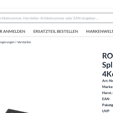
R ANMELDEN
ERSATZTEIL BESTELLEN
MARKENWEL
ngerungen / -Verstärker
RO
Spl
4K
Art.-Nr
Marke 
Herst.-
EAN
Paketg
UVP