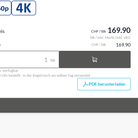
169.90
eis
CHF / Stk
Stk / inkl. MwSt./inkl. vRG
o
169.90
CHF / Stk
Stk
k. verfügbar
5 Uhr bestellt - in der Regel noch am selben Tag versendet
PDF herunterladen