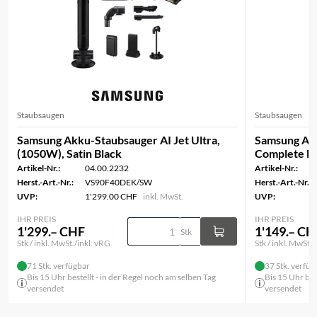
Staubsaugen
Staubsaugen
Samsung Akku-Staubsauger AI Jet Ultra,
Samsung Akk
(1050W), Satin Black
Complete Ex
Artikel-Nr.:
04.00.2232
Artikel-Nr.:
Herst.-Art.-Nr.:
VS90F40DEK/SW
Herst.-Art.-Nr.:
UVP:
1'299.00 CHF
inkl. MwSt.
UVP:
IHR PREIS
IHR PREIS
1'299.– CHF
1'149.– CH
Stk
Stk / inkl. MwSt./inkl. vRG
Stk / inkl. MwSt./
71 Stk. verfügbar
37 Stk. verfüg
Bis 15 Uhr bestellt - in der Regel noch am selben Tag
Bis 15 Uhr bes
versendet
versendet