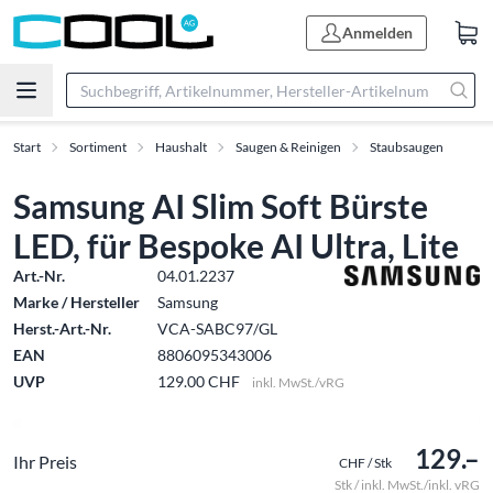
Anmelden
Start
Sortiment
Haushalt
Saugen & Reinigen
Staubsaugen
Samsung AI Slim Soft Bürste
LED, für Bespoke AI Ultra, Lite
Art.-Nr.
04.01.2237
Marke / Hersteller
Samsung
Herst.-Art.-Nr.
VCA-SABC97/GL
EAN
8806095343006
UVP
129.00 CHF
inkl. MwSt./vRG
129.–
Ihr Preis
CHF / Stk
Stk / inkl. MwSt./inkl. vRG