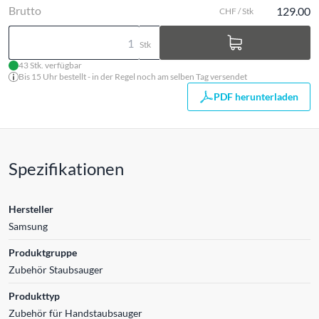
Brutto
129.00
CHF / Stk
Stk
43 Stk. verfügbar
Bis 15 Uhr bestellt - in der Regel noch am selben Tag versendet
PDF herunterladen
Spezifikationen
Hersteller
Samsung
Produktgruppe
Zubehör Staubsauger
Produkttyp
Zubehör für Handstaubsauger