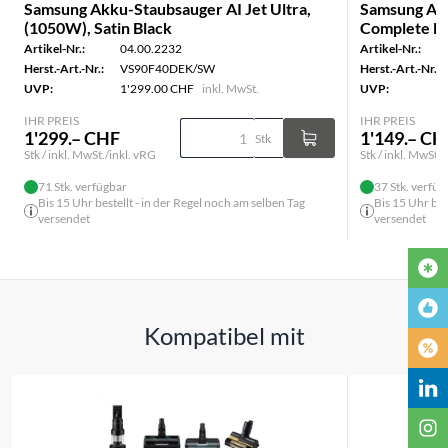
Samsung Akku-Staubsauger AI Jet Ultra,
Samsung Akk
(1050W), Satin Black
Complete Ex
Artikel-Nr.:
04.00.2232
Artikel-Nr.:
Herst.-Art.-Nr.:
VS90F40DEK/SW
Herst.-Art.-Nr.:
UVP:
1'299.00 CHF
inkl. MwSt.
UVP:
IHR PREIS
IHR PREIS
1'299.– CHF
1'149.– CH
Stk
Stk / inkl. MwSt./inkl. vRG
Stk / inkl. MwSt./
71 Stk. verfügbar
37 Stk. verfüg
Bis 15 Uhr bestellt - in der Regel noch am selben Tag
Bis 15 Uhr bes
versendet
versendet
Kompatibel mit