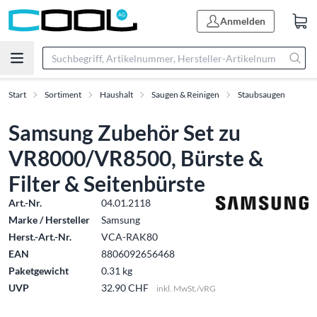
Anmelden
Start
Sortiment
Haushalt
Saugen & Reinigen
Staubsaugen
Samsung Zubehör Set zu
VR8000/VR8500, Bürste &
Filter & Seitenbürste
Art.-Nr.
04.01.2118
Marke / Hersteller
Samsung
Herst.-Art.-Nr.
VCA-RAK80
EAN
8806092656468
Paketgewicht
0.31 kg
UVP
32.90 CHF
inkl. MwSt./vRG