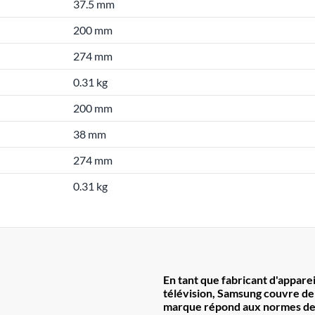
37.5 mm
200 mm
274 mm
0.31 kg
200 mm
38 mm
274 mm
0.31 kg
En tant que fabricant d'appare
télévision, Samsung couvre de
marque répond aux normes de q