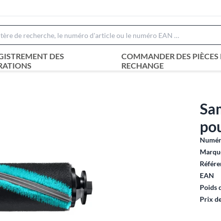
GISTREMENT DES
COMMANDER DES PIÈCES 
RATIONS
RECHANGE
Sa
pou
Numéro
Marque
Référe
EAN
Poids 
Prix d