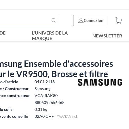
Connexion
DE
L'UNIVERS DE LA
NEWSLETTER
MARQUE
msung Ensemble d'accessoires
r le VR9500, Brosse et filtre
 d'article
04.01.2118
 / Constructeur
Samsung
nce constructeur
VCA-RAK80
8806092656468
du colis
0.31 kg
e vente conseillé
32.90 CHF
TVA/TAR incl.