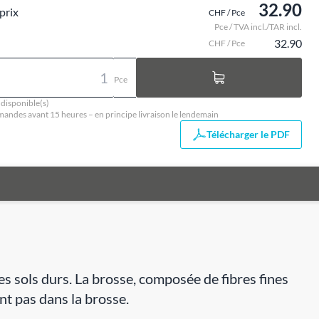
32.90
prix
CHF / Pce
Pce / TVA incl./TAR incl.
32.90
CHF / Pce
Pce
 disponible(s)
ndes avant 15 heures – en principe livraison le lendemain
Télécharger le PDF
 sols durs. La brosse, composée de fibres fines
ent pas dans la brosse.