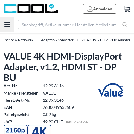
Anmelden
-Zubehör & Netzwerk
Adapter & Konverter
VGA / DVI / HDMI / DP Adapter
VALUE 4K HDMI-DisplayPort
Adapter, v1.2, HDMI ST - DP
BU
Art.-Nr.
12.99.3146
Marke / Hersteller
VALUE
Herst.-Art.-Nr.
12.99.3146
EAN
7630049632509
Paketgewicht
0.02 kg
UVP
49.90 CHF
inkl. MwSt./vRG