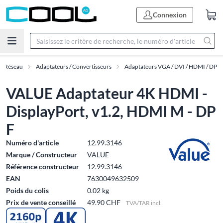
Connexion
 & Réseau
Adaptateurs / Convertisseurs
Adaptateurs VGA / DVI / HDMI / DP
VALUE Adaptateur 4K HDMI -
DisplayPort, v1.2, HDMI M - DP
F
Numéro d'article
12.99.3146
Marque / Constructeur
VALUE
Référence constructeur
12.99.3146
EAN
7630049632509
Poids du colis
0.02 kg
Prix de vente conseillé
49.90 CHF
TVA/TAR incl.