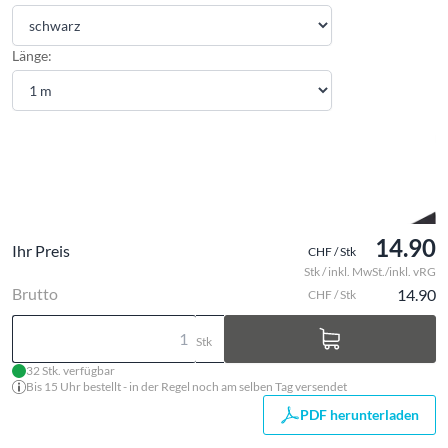
Länge:
14.90
Ihr Preis
CHF / Stk
Stk / inkl. MwSt./inkl. vRG
Brutto
14.90
CHF / Stk
Stk
32 Stk. verfügbar
Bis 15 Uhr bestellt - in der Regel noch am selben Tag versendet
PDF herunterladen