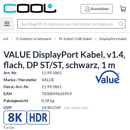
Anmelden
iment
IT-Zubehör & Netzwerk
PC-Kabel / USB-Kabel
DisplayPort Kabel
VALUE DisplayPort Kabel, v1.4,
flach, DP ST/ST, schwarz, 1 m
Art.-Nr.
11.99.5861
Marke / Hersteller
VALUE
Herst.-Art.-Nr.
11.99.5861
EAN
7630049626959
Paketgewicht
0.18 kg
UVP
14.90 CHF
inkl. MwSt./vRG
Farbe: