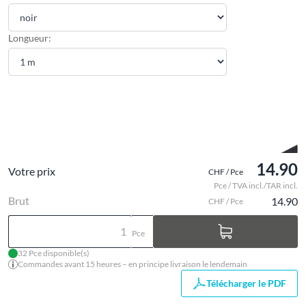
Longueur:
14.90
Votre prix
CHF / Pce
Pce / TVA incl./TAR incl.
Brut
14.90
CHF / Pce
Pce
32 Pce disponible(s)
Commandes avant 15 heures – en principe livraison le lendemain
Télécharger le PDF