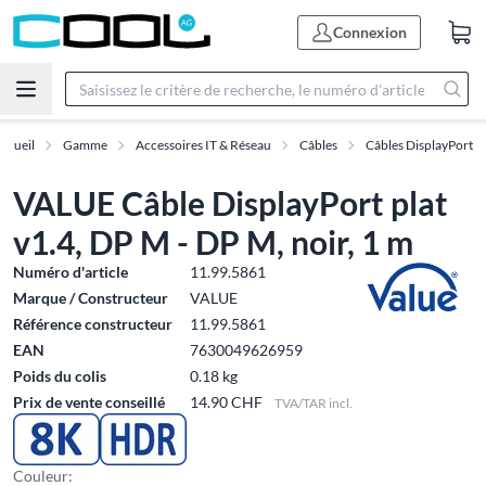
Connexion
ccueil
Gamme
Accessoires IT & Réseau
Câbles
Câbles DisplayPort
VALUE Câble DisplayPort plat
v1.4, DP M - DP M, noir, 1 m
Numéro d'article
11.99.5861
Marque / Constructeur
VALUE
Référence constructeur
11.99.5861
EAN
7630049626959
Poids du colis
0.18 kg
Prix de vente conseillé
14.90 CHF
TVA/TAR incl.
Couleur: