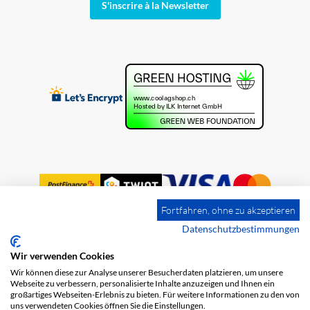
S'inscrire à la Newsletter
Fortfahren, ohne zu akzeptieren
Datenschutzbestimmungen
Wir verwenden Cookies
Impression
Frais de port
CGV
Wir können diese zur Analyse unserer Besucherdaten platzieren, um unsere
Protection des données
Webseite zu verbessern, personalisierte Inhalte anzuzeigen und Ihnen ein
großartiges Webseiten-Erlebnis zu bieten. Für weitere Informationen zu den von
uns verwendeten Cookies öffnen Sie die Einstellungen.