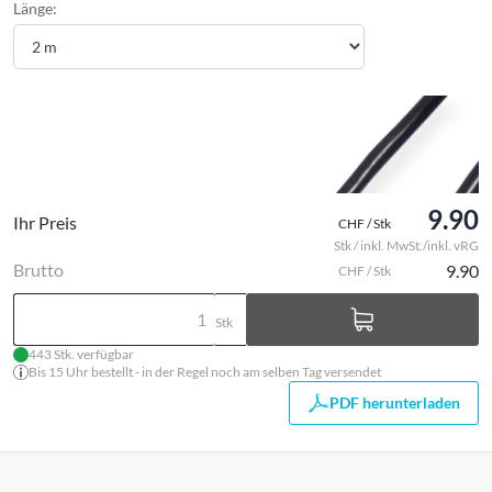
Länge:
9.90
Ihr Preis
CHF / Stk
Stk / inkl. MwSt./inkl. vRG
Brutto
9.90
CHF / Stk
Stk
443 Stk. verfügbar
Bis 15 Uhr bestellt - in der Regel noch am selben Tag versendet
PDF herunterladen