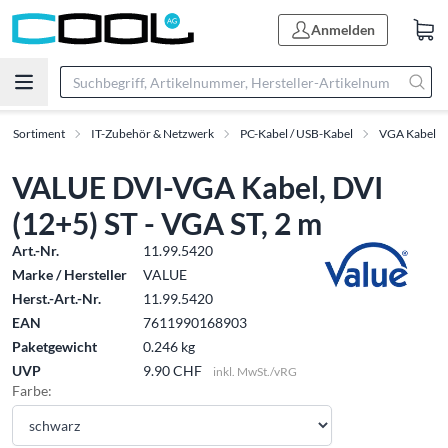
Anmelden
Sortiment
IT-Zubehör & Netzwerk
PC-Kabel / USB-Kabel
VGA Kabel
VALUE DVI-VGA Kabel, DVI
(12+5) ST - VGA ST, 2 m
Art.-Nr.
11.99.5420
Marke / Hersteller
VALUE
Herst.-Art.-Nr.
11.99.5420
EAN
7611990168903
Paketgewicht
0.246 kg
UVP
9.90 CHF
inkl. MwSt./vRG
Farbe: