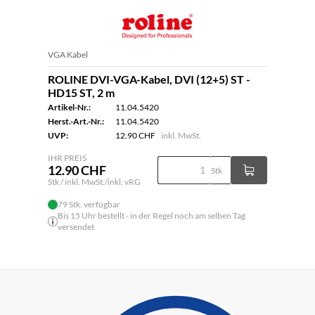
VGA Kabel
ROLINE DVI-VGA-Kabel, DVI (12+5) ST -
HD15 ST, 2 m
Artikel-Nr.:
11.04.5420
Herst.-Art.-Nr.:
11.04.5420
UVP:
12.90 CHF
inkl. MwSt.
IHR PREIS
12.90 CHF
Stk
Stk / inkl. MwSt./inkl. vRG
79 Stk. verfügbar
Bis 15 Uhr bestellt - in der Regel noch am selben Tag
versendet