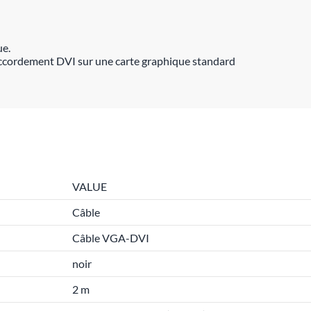
ue.
accordement DVI sur une carte graphique standard
VALUE
Câble
Câble VGA-DVI
noir
2 m