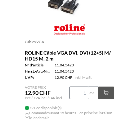
Câbles VGA
ROLINE Câble VGA DVI, DVI (12+5) M/
HD15 M, 2 m
N° d'article
11.04.5420
Herst.-Art.-Nr.:
11.04.5420
UVP:
12.90 CHF
inkl. MwSt.
VOTRE PRIX
12.90 CHF
Pce
Pce / TVA incl./TAR incl.
79 Pce disponible(s)
Commandes avant 15 heures – en principe livraison
le lendemain