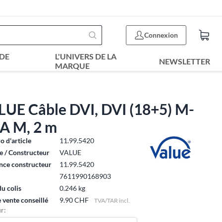
Connexion
DE
L'UNIVERS DE LA
NEWSLETTER
MARQUE
LUE Câble DVI, DVI (18+5) M-
A M, 2 m
 d'article
11.99.5420
 / Constructeur
VALUE
nce constructeur
11.99.5420
7611990168903
du colis
0.246 kg
e vente conseillé
9.90 CHF
TVA/TAR incl.
r: