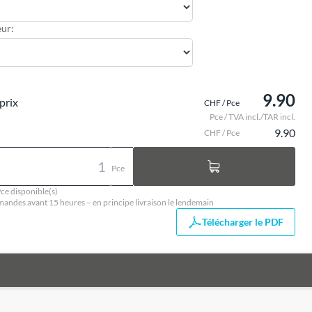
ur:
9.90
prix
CHF / Pce
Pce / TVA incl./TAR incl.
9.90
CHF / Pce
Pce
ce disponible(s)
ndes avant 15 heures – en principe livraison le lendemain
Télécharger le PDF