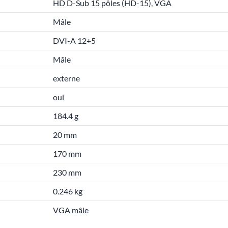
HD D-Sub 15 pôles (HD-15), VGA
Mâle
DVI-A 12+5
Mâle
externe
oui
184.4 g
20 mm
170 mm
230 mm
0.246 kg
VGA mâle