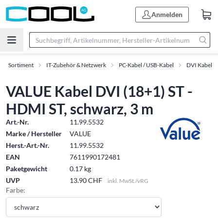
Anmelden
Sortiment
IT-Zubehör & Netzwerk
PC-Kabel / USB-Kabel
DVI Kabel
VALUE Kabel DVI (18+1) ST -
HDMI ST, schwarz, 3 m
Art.-Nr.
11.99.5532
Marke / Hersteller
VALUE
Herst.-Art.-Nr.
11.99.5532
EAN
7611990172481
Paketgewicht
0.17 kg
UVP
13.90 CHF
inkl. MwSt./vRG
Farbe: