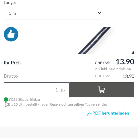
Länge:
13.90
Ihr Preis
CHF / Stk
Stk / inkl. MwSt./inkl. vRG
Brutto
13.90
CHF / Stk
Stk
1'026 Stk. verfügbar
Bis 15 Uhr bestellt - in der Regel noch am selben Tag versendet
PDF herunterladen