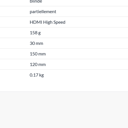
blindé
partiellement
HDMI High Speed
158 g
30 mm
150 mm
120 mm
0.17 kg