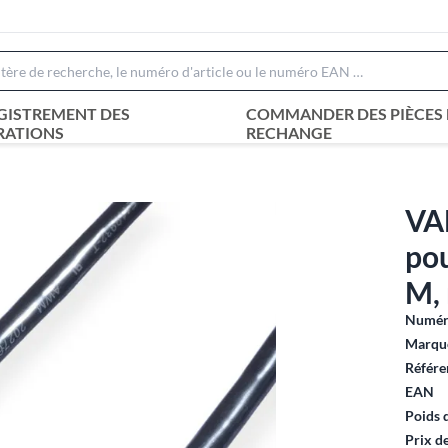
GISTREMENT DES
COMMANDER DES PIÈCES 
RATIONS
RECHANGE
VA
po
M, 
Numéro
Marque
Référe
EAN
Poids 
Prix d