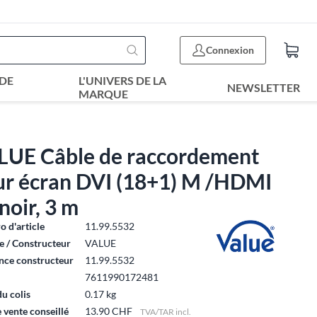
Connexion
DE
L'UNIVERS DE LA
NEWSLETTER
MARQUE
LUE Câble de raccordement
ur écran DVI (18+1) M /HDMI
noir, 3 m
 d'article
11.99.5532
 / Constructeur
VALUE
nce constructeur
11.99.5532
7611990172481
du colis
0.17 kg
e vente conseillé
13.90 CHF
TVA/TAR incl.