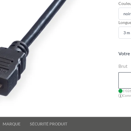
Couleu
Longue
Votre 
Brut
1'026
Comma
MARQUE
SÉCURITÉ PRODUIT