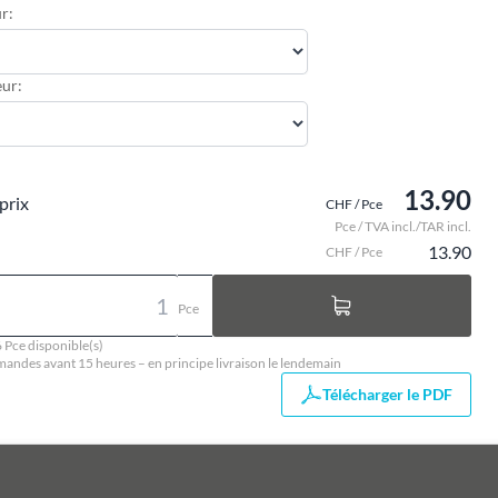
r:
ur:
13.90
prix
CHF / Pce
Pce / TVA incl./TAR incl.
13.90
CHF / Pce
Pce
 Pce disponible(s)
ndes avant 15 heures – en principe livraison le lendemain
Télécharger le PDF