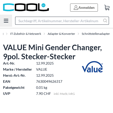
Anmelden
ent
IT-Zubehör & Netzwerk
Adapter & Konverter
Schnittstellenadapter
VALUE Mini Gender Changer,
9pol. Stecker-Stecker
Art.-Nr.
12.99.2025
Marke / Hersteller
VALUE
Herst.-Art.-Nr.
12.99.2025
EAN
7630049626317
Paketgewicht
0.01 kg
UVP
7.90 CHF
inkl. MwSt./vRG