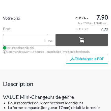
7.90
Votre prix
CHF / Pce
Pce / TVA incl./TAR incl.
Brut
7.90
CHF / Pce
Pce
254 Pce disponible(s)
Commandes avant 15 heures – en principe livraison le lendemain
Télécharger le PDF
Description
VALUE Mini-Changeurs de genre
Pour raccorder deux connecteurs identiques
La forme compacte (longueur 17mm) réduit la force de