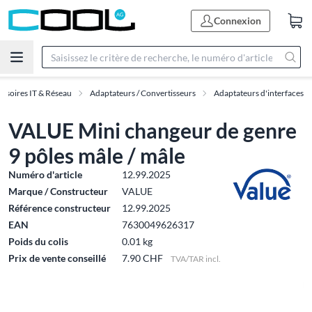
Connexion
ssoires IT & Réseau
Adaptateurs / Convertisseurs
Adaptateurs d'interfaces
VALUE Mini changeur de genre
9 pôles mâle / mâle
Numéro d'article
12.99.2025
Marque / Constructeur
VALUE
Référence constructeur
12.99.2025
EAN
7630049626317
Poids du colis
0.01 kg
Prix de vente conseillé
7.90 CHF
TVA/TAR incl.