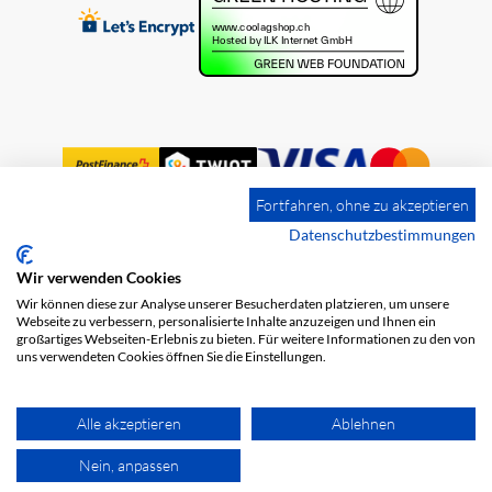
Fortfahren, ohne zu akzeptieren
Datenschutzbestimmungen
Wir verwenden Cookies
Impression
Frais de port
CGV
Wir können diese zur Analyse unserer Besucherdaten platzieren, um unsere
Protection des données
Webseite zu verbessern, personalisierte Inhalte anzuzeigen und Ihnen ein
großartiges Webseiten-Erlebnis zu bieten. Für weitere Informationen zu den von
uns verwendeten Cookies öffnen Sie die Einstellungen.
Alle akzeptieren
Ablehnen
Nein, anpassen
© 2026 COOL AG. Tous les droits sont réservés.
powered by polynorm