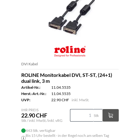
DVI Kabel
ROLINE Monitorkabel DVI, ST-ST, (24+1)
dual link, 3 m
Artikel-Nr.:
11.04.5535
Herst.-Art.-Nr.:
11.04.5535
UVP:
22.90 CHF
inkl. MwSt.
IHR PREIS
22.90 CHF
Stk
Stk / inkl. MwSt./inkl. vRG
443 Stk. verfügbar
Bis 15 Uhr bestellt - in der Regel noch am selben Tag