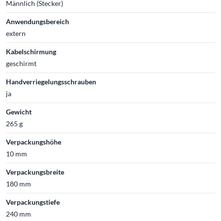
Männlich (Stecker)
Anwendungsbereich
extern
Kabelschirmung
geschirmt
Handverriegelungsschrauben
ja
Gewicht
265 g
Verpackungshöhe
10 mm
Verpackungsbreite
180 mm
Verpackungstiefe
240 mm