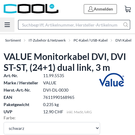
Anmelden
Sortiment
IT-Zubehör & Netzwerk
PC-Kabel / USB-Kabel
DVI Kabel
VALUE Monitorkabel DVI, DVI
ST-ST, (24+1) dual link, 3 m
Art.-Nr.
11.99.5535
Marke / Hersteller
VALUE
Herst.-Art.-Nr.
DVI-DL-0030
EAN
7611990168965
Paketgewicht
0.235 kg
UVP
12.90 CHF
inkl. MwSt./vRG
Farbe: