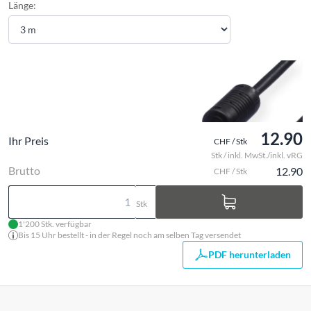
Länge:
12.90
Ihr Preis
CHF / Stk
Stk / inkl. MwSt./inkl. vRG
Brutto
12.90
CHF / Stk
Stk
1'200 Stk. verfügbar
Bis 15 Uhr bestellt - in der Regel noch am selben Tag versendet
PDF herunterladen