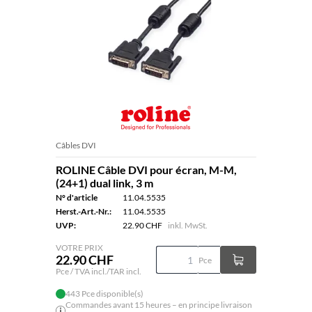
Câbles DVI
ROLINE Câble DVI pour écran, M-M,
(24+1) dual link, 3 m
N° d'article
11.04.5535
Herst.-Art.-Nr.:
11.04.5535
UVP:
22.90 CHF
inkl. MwSt.
VOTRE PRIX
22.90 CHF
Pce
Pce / TVA incl./TAR incl.
443 Pce disponible(s)
Commandes avant 15 heures – en principe livraison