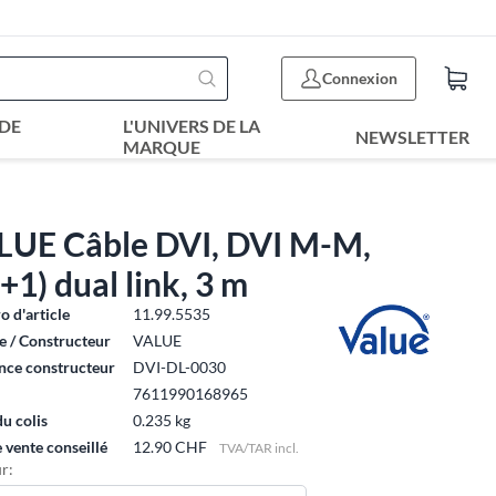
Connexion
DE
L'UNIVERS DE LA
NEWSLETTER
MARQUE
LUE Câble DVI, DVI M-M,
+1) dual link, 3 m
 d'article
11.99.5535
 / Constructeur
VALUE
nce constructeur
DVI-DL-0030
7611990168965
du colis
0.235 kg
e vente conseillé
12.90 CHF
TVA/TAR incl.
r: