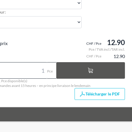
ur:
12.90
prix
CHF / Pce
Pce / TVA incl./TAR incl.
12.90
CHF / Pce
Pce
 Pce disponible(s)
ndes avant 15 heures – en principe livraison le lendemain
Télécharger le PDF