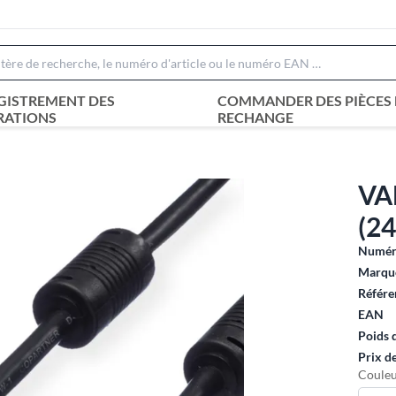
GISTREMENT DES
COMMANDER DES PIÈCES 
RATIONS
RECHANGE
VA
(24
Numéro
Marque
Référe
EAN
Poids 
Prix d
Couleu