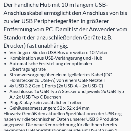
Der handliche Hub mit 10 m langem USB-
Anschlusskabel ermöglicht den Anschluss von bis
zu vier USB Peripheriegeräten in größerer
Entfernung vom PC. Damit ist der Anwender vom
Standort der anzuschließenden Geräte (z.B.
Drucker) fast unabhängig.
Verlängern Sie den USB Bus um weitere 10 Meter
Kombination aus USB-Verlängerung und -Hub
Automatische Feststellung der optimalen
Übertragungsrate
Stromversorgung über ein mitgeliefertes Kabel (DC
Hohlstecker zu USB-A) von einem USB-Netzteil
4x USB 3.2 Gen 1 Ports (2x USB-A + 2x USB-C)
Anschlüsse: 1x USB Typ A Stecker und jeweils 2x USB Typ
A / 2x USB Typ C Buchsen
Plug & play, kein zusätzlicher Treiber
Gehäuseabmessungen: 52 x 52 x 14 mm
Hinweis: Gemäß den aktuellen Spezifikationen der USB.org
haben wir die technischen Daten unserer USB 3 Produkte
angepasst. Die neue Kennzeichnung für die Ihnen bereits
bekannten USB Spezifikationen wurde auf USB 3.2 Gen 1