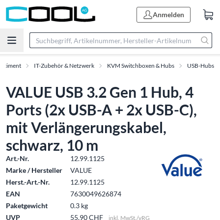
Anmelden
ortiment
IT-Zubehör & Netzwerk
KVM Switchboxen & Hubs
USB-Hubs
VALUE USB 3.2 Gen 1 Hub, 4
Ports (2x USB-A + 2x USB-C),
mit Verlängerungskabel,
schwarz, 10 m
Art.-Nr.
12.99.1125
Marke / Hersteller
VALUE
Herst.-Art.-Nr.
12.99.1125
EAN
7630049626874
Paketgewicht
0.3 kg
UVP
55.90 CHF
inkl. MwSt./vRG