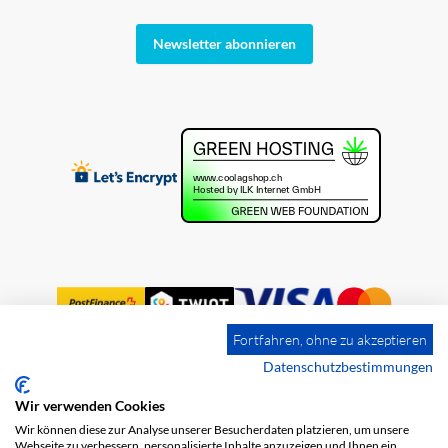
Newsletter abonnieren
Fortfahren, ohne zu akzeptieren
Datenschutzbestimmungen
Wir verwenden Cookies
Impressum
Versandkosten
AGB
Wir können diese zur Analyse unserer Besucherdaten platzieren, um unsere
Datenschutz
Webseite zu verbessern, personalisierte Inhalte anzuzeigen und Ihnen ein