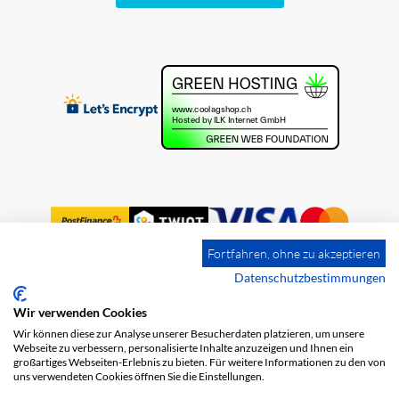
Fortfahren, ohne zu akzeptieren
Datenschutzbestimmungen
Wir verwenden Cookies
Impression
Frais de port
CGV
Wir können diese zur Analyse unserer Besucherdaten platzieren, um unsere
Protection des données
Webseite zu verbessern, personalisierte Inhalte anzuzeigen und Ihnen ein
großartiges Webseiten-Erlebnis zu bieten. Für weitere Informationen zu den von
uns verwendeten Cookies öffnen Sie die Einstellungen.