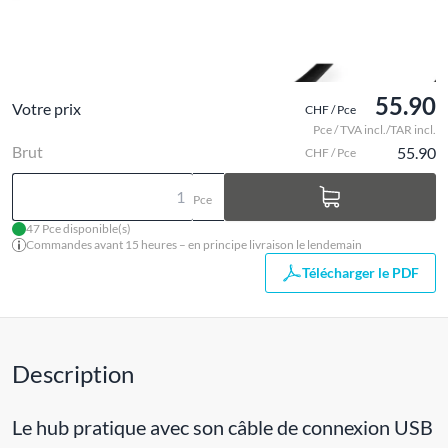
55.90
Votre prix
CHF / Pce
Pce / TVA incl./TAR incl.
Brut
55.90
CHF / Pce
Pce
47 Pce disponible(s)
Commandes avant 15 heures – en principe livraison le lendemain
Télécharger le PDF
Description
Le hub pratique avec son câble de connexion USB