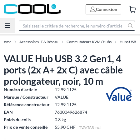
Connexion
Gamme
Accessoires IT & Réseau
Commutateurs KVM / Hubs
Hubs USB
VALUE Hub USB 3.2 Gen1, 4
ports (2x A+ 2x C) avec câble
prolongateur, noir, 10 m
Numéro d'article
12.99.1125
Marque / Constructeur
VALUE
Référence constructeur
12.99.1125
EAN
7630049626874
Poids du colis
0.3 kg
Prix de vente conseillé
55.90 CHF
TVA/TAR incl.