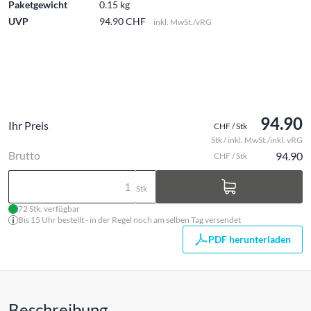
Paketgewicht
0.15 kg
UVP
94.90 CHF
inkl. MwSt./vRG
94.90
Ihr Preis
CHF / Stk
Stk / inkl. MwSt./inkl. vRG
Brutto
94.90
CHF / Stk
Stk
72 Stk. verfügbar
Bis 15 Uhr bestellt - in der Regel noch am selben Tag versendet
PDF herunterladen
Beschreibung