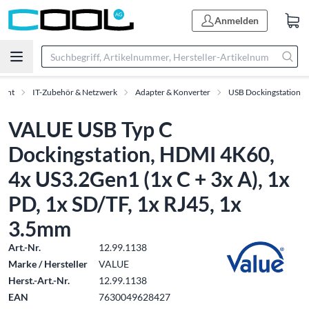
Anmelden
ment
IT-Zubehör & Netzwerk
Adapter & Konverter
USB Dockingstation
VALUE USB Typ C
Dockingstation, HDMI 4K60,
4x US3.2Gen1 (1x C + 3x A), 1x
PD, 1x SD/TF, 1x RJ45, 1x
3.5mm
Art.-Nr.
12.99.1138
Marke / Hersteller
VALUE
Herst.-Art.-Nr.
12.99.1138
EAN
7630049628427