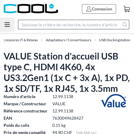
Connexion
Accessoires IT & Réseau
Adaptateurs / Convertisseurs
USB Dockingstation
VALUE Station d'accueil USB
type C, HDMI 4K60, 4x
US3.2Gen1 (1x C + 3x A), 1x PD,
1x SD/TF, 1x RJ45, 1x 3.5mm
Numéro d'article
12.99.1138
Marque / Constructeur
VALUE
Référence constructeur
12.99.1138
EAN
7630049628427
Poids du colis
0.15 kg
Prix de vente conseillé
94.90 CHF
TVA/TAR incl.