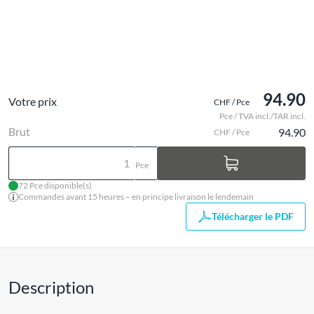
94.90
Votre prix
CHF / Pce
Pce / TVA incl./TAR incl.
Brut
94.90
CHF / Pce
Pce
72 Pce disponible(s)
Commandes avant 15 heures – en principe livraison le lendemain
Télécharger le PDF
Description