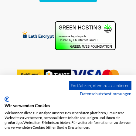
Fortfahren, ohne zu akzeptieren
Datenschutzbestimmungen
Wir verwenden Cookies
Impression
Frais de port
CGV
Wir können diese zur Analyse unserer Besucherdaten platzieren, um unsere
Protection des données
Webseite zu verbessern, personalisierte Inhalte anzuzeigen und Ihnen ein
großartiges Webseiten-Erlebnis zu bieten. Für weitere Informationen zu den von
uns verwendeten Cookies öffnen Sie die Einstellungen.