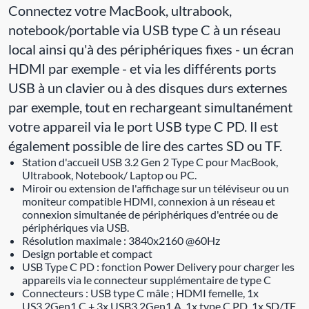
Connectez votre MacBook, ultrabook,
notebook/portable via USB type C à un réseau
local ainsi qu'à des périphériques fixes - un écran
HDMI par exemple - et via les différents ports
USB à un clavier ou à des disques durs externes
par exemple, tout en rechargeant simultanément
votre appareil via le port USB type C PD. Il est
également possible de lire des cartes SD ou TF.
Station d'accueil USB 3.2 Gen 2 Type C pour MacBook,
Ultrabook, Notebook/ Laptop ou PC.
Miroir ou extension de l'affichage sur un téléviseur ou un
moniteur compatible HDMI, connexion à un réseau et
connexion simultanée de périphériques d'entrée ou de
périphériques via USB.
Résolution maximale : 3840x2160 @60Hz
Design portable et compact
USB Type C PD : fonction Power Delivery pour charger les
appareils via le connecteur supplémentaire de type C
Connecteurs : USB type C mâle ; HDMI femelle, 1x
US3.2Gen1 C + 3x USB3.2Gen1 A, 1x type C PD, 1x SD/TF,