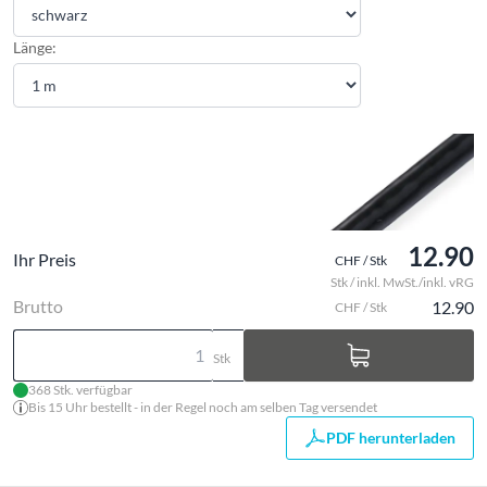
Länge:
12.90
Ihr Preis
CHF / Stk
Stk / inkl. MwSt./inkl. vRG
Brutto
12.90
CHF / Stk
Stk
368 Stk. verfügbar
Bis 15 Uhr bestellt - in der Regel noch am selben Tag versendet
PDF herunterladen