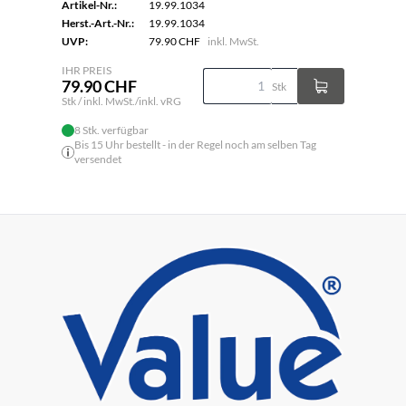
Artikel-Nr.:
19.99.1034
Herst.-Art.-Nr.:
19.99.1034
UVP:
79.90 CHF
inkl. MwSt.
IHR PREIS
79.90 CHF
Stk
Stk / inkl. MwSt./inkl. vRG
8 Stk. verfügbar
Bis 15 Uhr bestellt - in der Regel noch am selben Tag
versendet