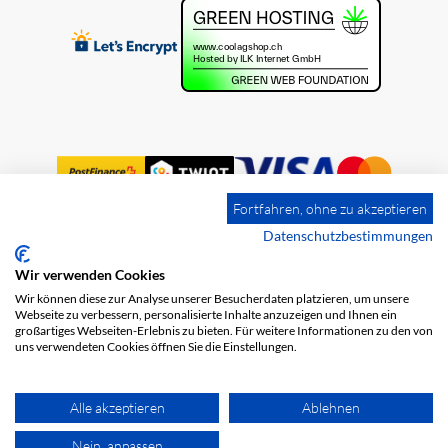
Fortfahren, ohne zu akzeptieren
Datenschutzbestimmungen
Wir verwenden Cookies
Impressum
Versandkosten
AGB
Wir können diese zur Analyse unserer Besucherdaten platzieren, um unsere
Datenschutz
Webseite zu verbessern, personalisierte Inhalte anzuzeigen und Ihnen ein
großartiges Webseiten-Erlebnis zu bieten. Für weitere Informationen zu den von
uns verwendeten Cookies öffnen Sie die Einstellungen.
Alle akzeptieren
Ablehnen
Nein, anpassen
© 2026 COOL AG. Alle Rechte vorbehalten.