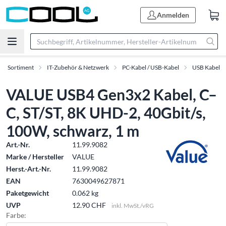
Anmelden
Sortiment
IT-Zubehör & Netzwerk
PC-Kabel / USB-Kabel
USB Kabel
VALUE USB4 Gen3x2 Kabel, C–
C, ST/ST, 8K UHD-2, 40Gbit/s,
100W, schwarz, 1 m
Art.-Nr.
11.99.9082
Marke / Hersteller
VALUE
Herst.-Art.-Nr.
11.99.9082
EAN
7630049627871
Paketgewicht
0.062 kg
UVP
12.90 CHF
inkl. MwSt./vRG
Farbe: