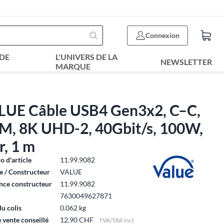
Connexion
DE
L'UNIVERS DE LA
NEWSLETTER
MARQUE
LUE Câble USB4 Gen3x2, C–C,
M, 8K UHD-2, 40Gbit/s, 100W,
r, 1 m
 d'article
11.99.9082
 / Constructeur
VALUE
nce constructeur
11.99.9082
7630049627871
du colis
0.062 kg
e vente conseillé
12.90 CHF
TVA/TAR incl.