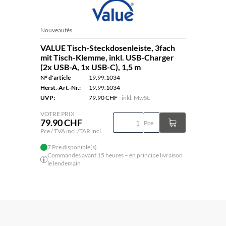
Nouveautés
VALUE Tisch-Steckdosenleiste, 3fach
mit Tisch-Klemme, inkl. USB-Charger
(2x USB-A, 1x USB-C), 1,5 m
N° d'article
19.99.1034
Herst.-Art.-Nr.:
19.99.1034
UVP:
79.90 CHF
inkl. MwSt.
VOTRE PRIX
79.90 CHF
Pce
Pce / TVA incl./TAR incl.
7 Pce disponible(s)
Commandes avant 15 heures – en principe livraison
le lendemain