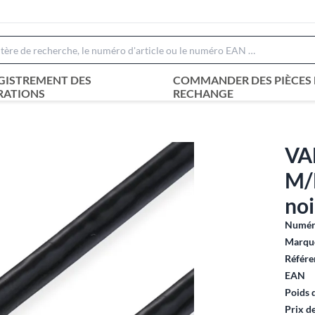
GISTREMENT DES
COMMANDER DES PIÈCES 
RATIONS
RECHANGE
VA
M/
noi
Numéro
Marque
Référe
EAN
Poids 
Prix d