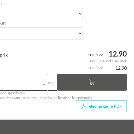
r:
ur:
12.90
prix
CHF / Pce
Pce / TVA incl./TAR incl.
12.90
CHF / Pce
Pce
ce disponible(s)
ndes avant 15 heures – en principe livraison le lendemain
Télécharger le PDF