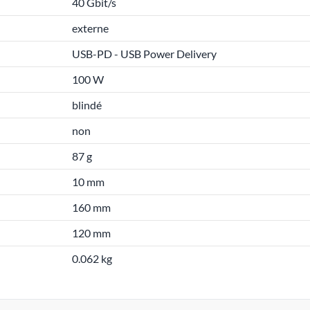
40 Gbit/s
externe
USB-PD - USB Power Delivery
100 W
blindé
non
87 g
10 mm
160 mm
120 mm
0.062 kg