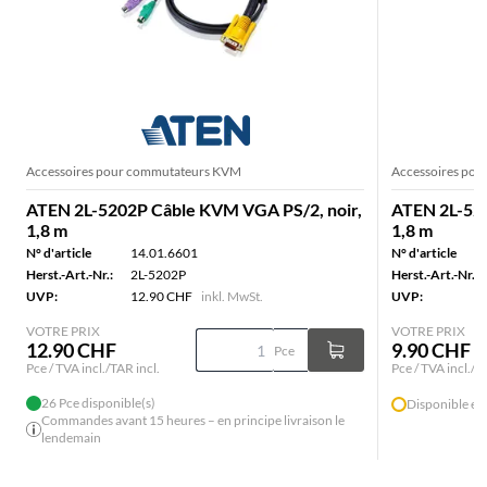
Accessoires pour commutateurs KVM
Accessoires po
ATEN 2L-5202P Câble KVM VGA PS/2, noir,
ATEN 2L-52
1,8 m
1,8 m
N° d'article
14.01.6601
N° d'article
Herst.-Art.-Nr.:
2L-5202P
Herst.-Art.-Nr.:
UVP:
12.90 CHF
inkl. MwSt.
UVP:
VOTRE PRIX
VOTRE PRIX
12.90 CHF
9.90 CHF
Pce
Pce / TVA incl./TAR incl.
Pce / TVA incl./T
26 Pce disponible(s)
Disponible en
Commandes avant 15 heures – en principe livraison le
lendemain