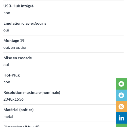
USB-Hub intégré
non
Emulation clavier/souris
oui
Montage 19
oui, en option
Mise en cascade
oui
Hot-Plug
non
Résolution maximale (nominale)
2048x1536
Matériel (boîtier)
métal
Dimensions (HxLxP)