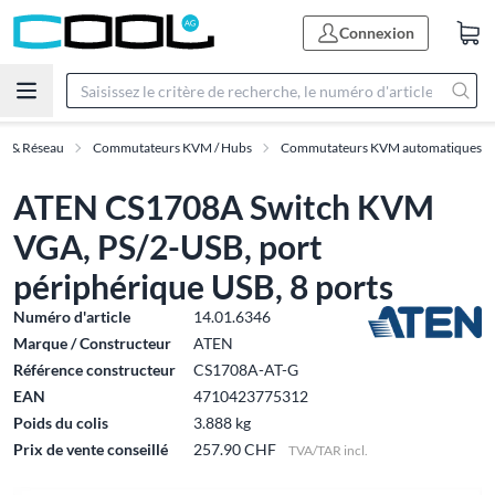
Connexion
IT & Réseau
Commutateurs KVM / Hubs
Commutateurs KVM automatiques
ATEN CS1708A Switch KVM
VGA, PS/2-USB, port
périphérique USB, 8 ports
Numéro d'article
14.01.6346
Marque / Constructeur
ATEN
Référence constructeur
CS1708A-AT-G
EAN
4710423775312
Poids du colis
3.888 kg
Prix de vente conseillé
257.90 CHF
TVA/TAR incl.