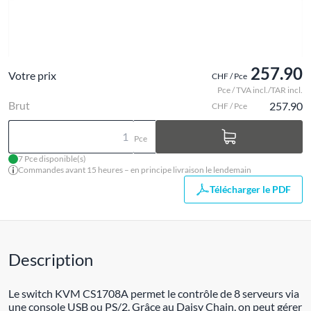
257.90
Votre prix
CHF / Pce
Pce / TVA incl./TAR incl.
Brut
257.90
CHF / Pce
Pce
7 Pce disponible(s)
Commandes avant 15 heures – en principe livraison le lendemain
Télécharger le PDF
Description
Le switch KVM CS1708A permet le contrôle de 8 serveurs via
une console USB ou PS/2. Grâce au Daisy Chain, on peut gérer