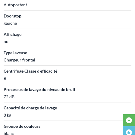
Autoportant
Doorstop
gauche
Affichage
oui
Type laveuse
Chargeur frontal
Centrifuge Classe d'efficacité
B
Processus de lavage du niveau de bruit
72 dB
Capacité de charge de lavage
8 kg
Groupe de couleurs
blanc