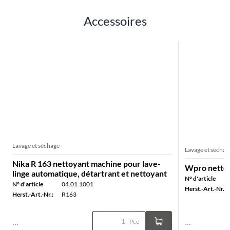
Accessoires
Lavage et séchage
Lavage et séchag
Nika R 163 nettoyant machine pour lave-
Wpro nettoy
linge automatique, détartrant et nettoyant
N° d'article
N° d'article
04.01.1001
Herst.-Art.-Nr.:
Herst.-Art.-Nr.:
R163
...
...
Pce