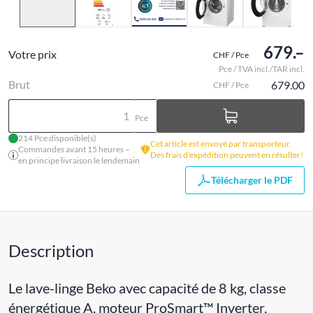
679.–
Votre prix
CHF / Pce
Pce / TVA incl./TAR incl.
Brut
679.00
CHF / Pce
Pce
214 Pce disponible(s)
Cet article est envoyé par transporteur.
Commandes avant 15 heures –
Des frais d'expédition peuvent en résulter!
en principe livraison le lendemain
Télécharger le PDF
Description
Le lave-linge Beko avec capacité de 8 kg, classe
énergétique A, moteur ProSmart™ Inverter,