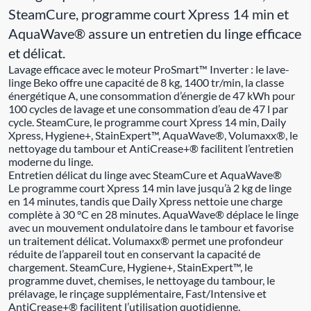
SteamCure, programme court Xpress 14 min et
AquaWave® assure un entretien du linge efficace
et délicat.
Lavage efficace avec le moteur ProSmart™ Inverter : le lave-
linge Beko offre une capacité de 8 kg, 1400 tr/min, la classe
énergétique A, une consommation d’énergie de 47 kWh pour
100 cycles de lavage et une consommation d’eau de 47 l par
cycle. SteamCure, le programme court Xpress 14 min, Daily
Xpress, Hygiene+, StainExpert™, AquaWave®, Volumaxx®, le
nettoyage du tambour et AntiCrease+® facilitent l’entretien
moderne du linge.
Entretien délicat du linge avec SteamCure et AquaWave®
Le programme court Xpress 14 min lave jusqu’à 2 kg de linge
en 14 minutes, tandis que Daily Xpress nettoie une charge
complète à 30 °C en 28 minutes. AquaWave® déplace le linge
avec un mouvement ondulatoire dans le tambour et favorise
un traitement délicat. Volumaxx® permet une profondeur
réduite de l’appareil tout en conservant la capacité de
chargement. SteamCure, Hygiene+, StainExpert™, le
programme duvet, chemises, le nettoyage du tambour, le
prélavage, le rinçage supplémentaire, Fast/Intensive et
AntiCrease+® facilitent l’utilisation quotidienne.