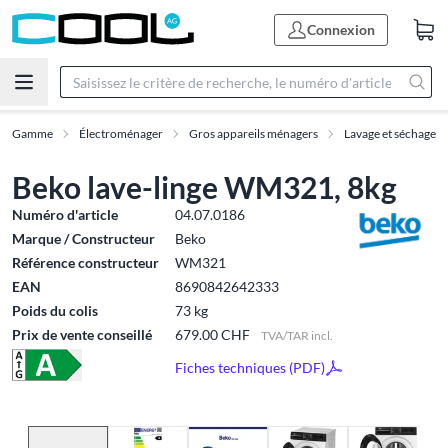
Connexion
Gamme
Électroménager
Gros appareils ménagers
Lavage et séchage
Beko lave-linge WM321, 8kg
Numéro d'article
04.07.0186
Marque / Constructeur
Beko
Référence constructeur
WM321
EAN
8690842642333
Poids du colis
73 kg
Prix de vente conseillé
679.00 CHF
TVA/TAR incl.
Fiches techniques (PDF)