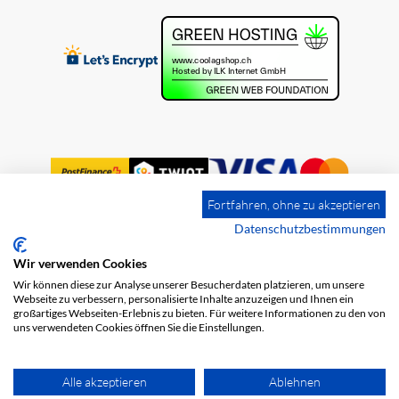
Fortfahren, ohne zu akzeptieren
Datenschutzbestimmungen
Wir verwenden Cookies
Impression
Frais de port
CGV
Wir können diese zur Analyse unserer Besucherdaten platzieren, um unsere
Protection des données
Webseite zu verbessern, personalisierte Inhalte anzuzeigen und Ihnen ein
großartiges Webseiten-Erlebnis zu bieten. Für weitere Informationen zu den von
uns verwendeten Cookies öffnen Sie die Einstellungen.
Alle akzeptieren
Ablehnen