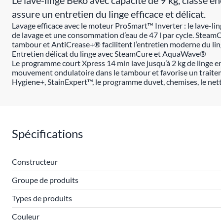
Le lave-linge Beko avec capacité de 9 kg, class
assure un entretien du linge efficace et délicat.
Lavage efficace avec le moteur ProSmart™ Inverter : le lave-li
de lavage et une consommation d’eau de 47 l par cycle. Stea
tambour et AntiCrease+® facilitent l’entretien moderne du lin
Entretien délicat du linge avec SteamCure et AquaWave®
Le programme court Xpress 14 min lave jusqu’à 2 kg de linge 
mouvement ondulatoire dans le tambour et favorise un traitem
Hygiene+, StainExpert™, le programme duvet, chemises, le netto
Spécifications
Constructeur
Groupe de produits
Types de produits
Couleur