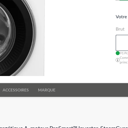
Votre 
Brut
91 Pc
Comm
princ
ACCESSOIRES
MARQUE