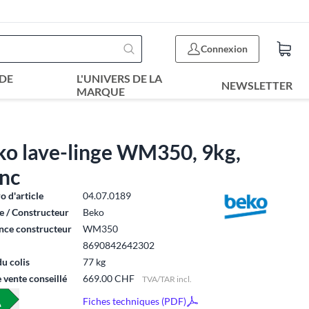
Connexion
DE
L'UNIVERS DE LA
NEWSLETTER
MARQUE
ko lave-linge WM350, 9kg,
anc
 d'article
04.07.0189
 / Constructeur
Beko
nce constructeur
WM350
8690842642302
du colis
77 kg
e vente conseillé
669.00 CHF
TVA/TAR incl.
Fiches techniques (PDF)