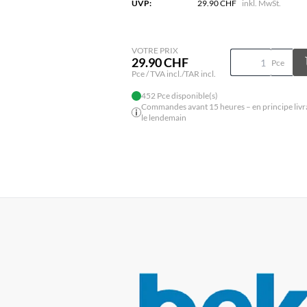
UVP:
29.90 CHF
inkl. MwSt.
VOTRE PRIX
29.90 CHF
Pce
Pce / TVA incl./TAR incl.
452 Pce disponible(s)
Commandes avant 15 heures – en principe livr
le lendemain