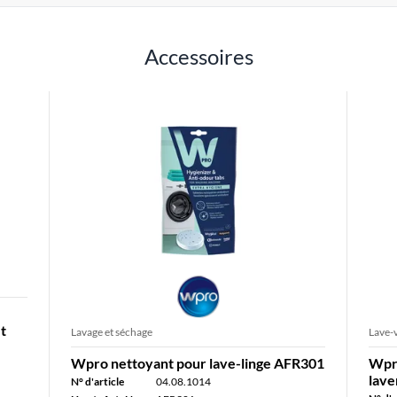
Accessoires
t
Lavage et séchage
Lave-v
Wpro nettoyant pour lave-linge AFR301
Wpro
lave
N° d'article
04.08.1014