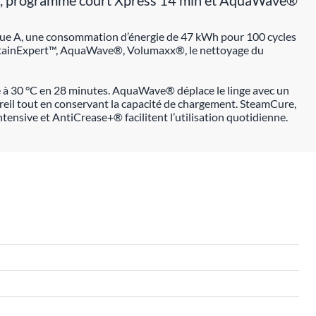
ure, programme court Xpress 14 min et AquaWave®
étique A, une consommation d’énergie de 47 kWh pour 100 cycles
, StainExpert™, AquaWave®, Volumaxx®, le nettoyage du
e à 30 °C en 28 minutes. AquaWave® déplace le linge avec un
eil tout en conservant la capacité de chargement. SteamCure,
ensive et AntiCrease+® facilitent l’utilisation quotidienne.