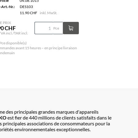
rticle
04.08.1015
-Art.-Nr.:
DES103
11.90 CHF
inkl. MwSt.
E PRIX
90 CHF
Pce
TVA incl./TAR incl.
Pce disponible(s)
mandes avant 15 heures – en principe livraison
lendemain
une des principales grandes marques d'appareils
EKO
est fier de 440 millions de clients satisfaits dans le
es principales associations de consommateurs pour la
ropriétés environnementales exceptionnelles.