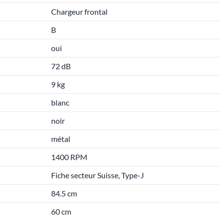
Chargeur frontal
B
oui
72 dB
9 kg
blanc
noir
métal
1400 RPM
Fiche secteur Suisse, Type-J
84.5 cm
60 cm