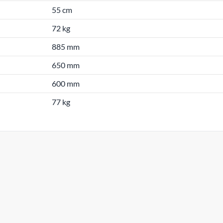
55 cm
72 kg
885 mm
650 mm
600 mm
77 kg