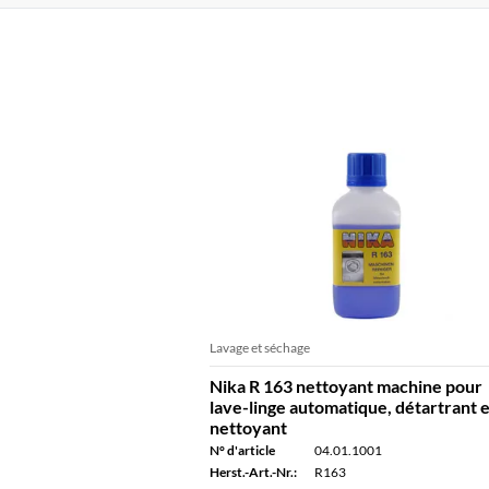
Lavage et séchage
Nika R 163 nettoyant machine pour
lave-linge automatique, détartrant e
nettoyant
N° d'article
04.01.1001
Herst.-Art.-Nr.:
R163