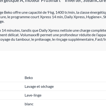
e énergétique A, moteur ProSmart™ Inverter, SteamC
nge Beko offre une capacité de 9 kg, 1400 tr/min, la classe énerg
mCure, le programme court Xpress 14 min, Daily Xpress, Hygiene+
ge.
en 14 minutes, tandis que Daily Xpress nettoie une charge complèt
ent délicat. Volumaxx® permet une profondeur réduite de l’appar
yage du tambour, le prélavage, le rinçage supplémentaire, Fast/Int
Beko
Lavage et séchage
Lave-linge
blanc