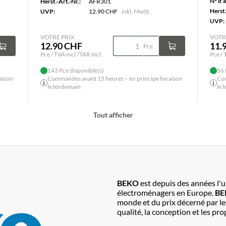
N° d'a
Herst.-Art.-Nr.:
AFR301
Herst.
UVP:
12.90 CHF
inkl. MwSt.
UVP:
VOTRE PRIX
VOTR
12.90 CHF
11.
Pce
Pce / TVA incl./TAR incl.
Pce / 
143 Pce disponible(s)
56 
aison
Commandes avant 15 heures – en principe livraison
Com
le lendemain
le 
Tout afficher
BEKO
est depuis des années l'
électroménagers en Europe.
B
monde et du prix décerné par l
qualité, la conception et les p