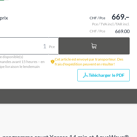
669.–
prix
CHF / Pce
Pce / TVA incl./TAR incl.
669.00
CHF / Pce
Pce
e disponible(s)
Cet article est envoyé par transporteur. Des
andes avant 15 heures – en
frais d'expédition peuvent en résulter!
ipe livraison le lendemain
Télécharger le PDF