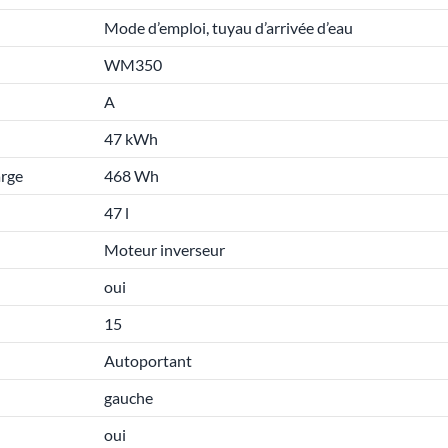
Mode d’emploi, tuyau d’arrivée d’eau
WM350
A
47 kWh
arge
468 Wh
47 l
Moteur inverseur
oui
15
Autoportant
gauche
oui